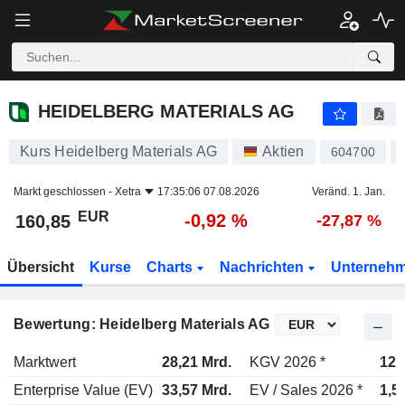
HEIDELBERG MATERIALS AG
160,85
€
-0,92 %
HEIDELBERG MATERIALS AG
Kurs Heidelberg Materials AG
Aktien
604700
Markt geschlossen -
Xetra
17:35:06 07.08.2026
Veränd. 1. Jan.
EUR
-0,92 %
160,85
-27,87 %
Übersicht
Kurse
Charts
Nachrichten
Unterneh
Bewertung: Heidelberg Materials AG
Marktwert
28,21 Mrd.
KGV 2026 *
12,
Enterprise Value (EV)
33,57 Mrd.
EV / Sales 2026 *
1,5