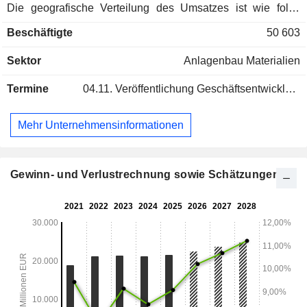
Die geografische Verteilung des Umsatzes ist wie folgt:
Deutschland (9%), USA (21,1%), Vereinigtes Königreich
Beschäftigte
50 603
(9,8%), Australien (6,5%), Frankreich (5,4%), Italien (4,7%),
Indonesien (4,4%), Kanada (4,2%) und sonstige (34,9%).
Sektor
Anlagenbau Materialien
Termine
04.11.
Veröffentlichung Geschäftsentwicklung - Q3 2026
Mehr Unternehmensinformationen
Gewinn- und Verlustrechnung sowie Schätzungen