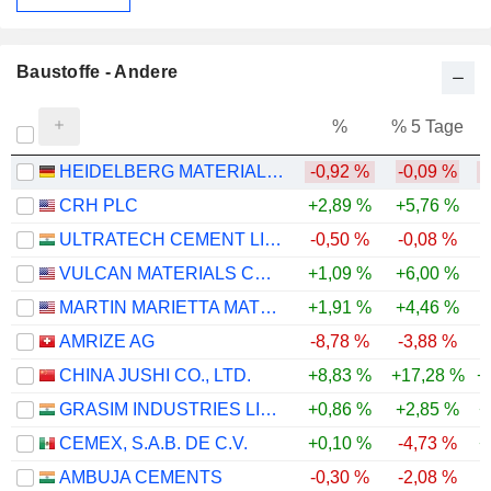
Baustoffe - Andere
%
% 5 Tage
%
HEIDELBERG MATERIALS AG
-0,92 %
-0,09 %
-
CRH PLC
+2,89 %
+5,76 %
ULTRATECH CEMENT LIMITED
-0,50 %
-0,08 %
VULCAN MATERIALS COMPANY
+1,09 %
+6,00 %
MARTIN MARIETTA MATERIALS, INC.
+1,91 %
+4,46 %
-
AMRIZE AG
-8,78 %
-3,88 %
CHINA JUSHI CO., LTD.
+8,83 %
+17,28 %
+
GRASIM INDUSTRIES LIMITED
+0,86 %
+2,85 %
+
CEMEX, S.A.B. DE C.V.
+0,10 %
-4,73 %
+
AMBUJA CEMENTS
-0,30 %
-2,08 %
-