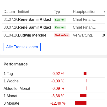
Datum
Initiiert
Typ
Hauptposition
A
31.07.26
René Samir Aldach
Chief Financial Officer (CFO)
Kaufen
30.07.26
René Samir Aldach
Chief Financial Officer (CFO)
Kaufen
01.04.26
Ludwig Merckle
Verwaltungsratsmitglied
30
Verkaufen
Alle Transaktionen
Performance
1 Tag
-0,92 %
1 Woche
-0,09 %
Aktueller Monat
-0,09 %
1 Monat
-3,36 %
3 Monate
-12,49 %