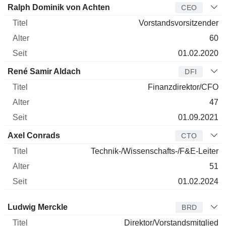
Manager
Titel
Alter
Seit
Ralph Dominik von Achten
CEO
Vorstandsvorsitzender
60
01.02.2020
René Samir Aldach
DFI
Finanzdirektor/CFO
47
01.09.2021
Axel Conrads
CTO
Technik-/Wissenschafts-/F&E-Leiter
51
01.02.2024
Verwaltungsratsmitglied
Titel
Alter
Seit
Ludwig Merckle
BRD
Direktor/Vorstandsmitglied