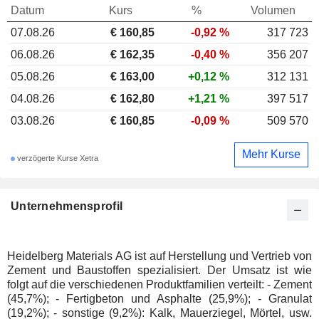
Datum
Kurs
%
Volumen
07.08.26
€ 160,85
-0,92 %
317 723
06.08.26
€ 162,35
-0,40 %
356 207
05.08.26
€ 163,00
+0,12 %
312 131
04.08.26
€ 162,80
+1,21 %
397 517
03.08.26
€ 160,85
-0,09 %
509 570
Mehr Kurse
verzögerte Kurse Xetra
Unternehmensprofil
Heidelberg Materials AG ist auf Herstellung und Vertrieb von
Zement und Baustoffen spezialisiert. Der Umsatz ist wie
folgt auf die verschiedenen Produktfamilien verteilt: - Zement
(45,7%); - Fertigbeton und Asphalte (25,9%); - Granulat
(19,2%); - sonstige (9,2%): Kalk, Mauerziegel, Mörtel, usw.