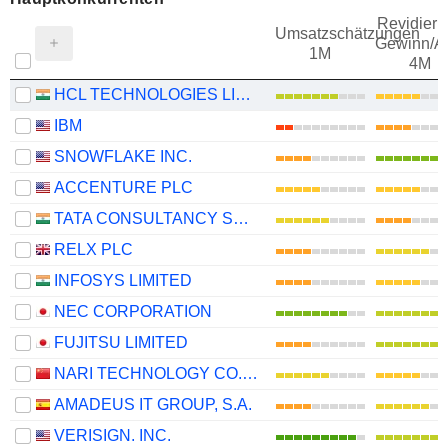
Revidieru
Umsatzschätzungen
Gewinn/Ak
1M
4M
HCL TECHNOLOGIES LIMITED
IBM
SNOWFLAKE INC.
ACCENTURE PLC
TATA CONSULTANCY SERVICES LTD.
RELX PLC
INFOSYS LIMITED
NEC CORPORATION
FUJITSU LIMITED
NARI TECHNOLOGY CO., LTD.
AMADEUS IT GROUP, S.A.
VERISIGN. INC.