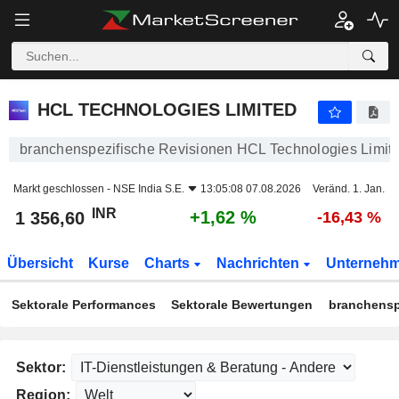
HCL TECHNOLOGIES LIMITED
1 356,60
₹
+1,62 %
HCL TECHNOLOGIES LIMITED
branchenspezifische Revisionen HCL Technologies Limit
Markt geschlossen -
NSE India S.E.
13:05:08 07.08.2026
Veränd. 1. Jan.
INR
+1,62 %
1 356,60
-16,43 %
Übersicht
Kurse
Charts
Nachrichten
Unterneh
Sektorale Performances
Sektorale Bewertungen
branchensp
Sektor:
Region: