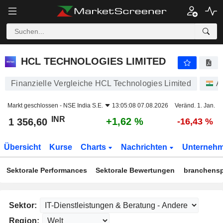
HCL TECHNOLOGIES LIMITED
1 356,60
₹
+1,62 %
HCL TECHNOLOGIES LIMITED
Finanzielle Vergleiche HCL Technologies Limited
A
Markt geschlossen -
NSE India S.E.
13:05:08 07.08.2026
Veränd. 1. Jan.
INR
+1,62 %
1 356,60
-16,43 %
Übersicht
Kurse
Charts
Nachrichten
Unterneh
Sektorale Performances
Sektorale Bewertungen
branchensp
Sektor:
Region: