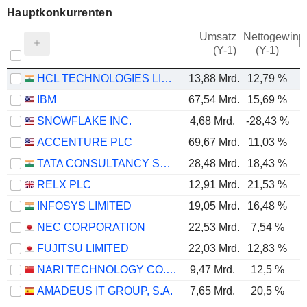
Hauptkonkurrenten
Umsatz
Nettogewinn
M
(Y-1)
(Y-1)
HCL TECHNOLOGIES LIMITED
13,88 Mrd.
12,79 %
IBM
67,54 Mrd.
15,69 %
SNOWFLAKE INC.
4,68 Mrd.
-28,43 %
ACCENTURE PLC
69,67 Mrd.
11,03 %
TATA CONSULTANCY SERVICES LTD.
28,48 Mrd.
18,43 %
RELX PLC
12,91 Mrd.
21,53 %
INFOSYS LIMITED
19,05 Mrd.
16,48 %
NEC CORPORATION
22,53 Mrd.
7,54 %
FUJITSU LIMITED
22,03 Mrd.
12,83 %
NARI TECHNOLOGY CO., LTD.
9,47 Mrd.
12,5 %
AMADEUS IT GROUP, S.A.
7,65 Mrd.
20,5 %