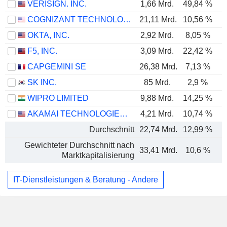
VERISIGN. INC.
1,66 Mrd.
49,84 %
COGNIZANT TECHNOLOGY SOLUTIONS CORPORATION
21,11 Mrd.
10,56 %
OKTA, INC.
2,92 Mrd.
8,05 %
F5, INC.
3,09 Mrd.
22,42 %
CAPGEMINI SE
26,38 Mrd.
7,13 %
SK INC.
85 Mrd.
2,9 %
WIPRO LIMITED
9,88 Mrd.
14,25 %
AKAMAI TECHNOLOGIES, INC.
4,21 Mrd.
10,74 %
Durchschnitt
22,74 Mrd.
12,99 %
Gewichteter Durchschnitt nach
33,41 Mrd.
10,6 %
Marktkapitalisierung
IT-Dienstleistungen & Beratung - Andere