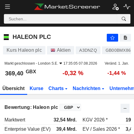
HALEON PLC
369,40
p
-0,32 %
HALEON PLC
Kurs Haleon plc
Aktien
A3DNZQ
GB00BMX86B
Markt geschlossen -
London S.E.
17:35:05 07.08.2026
Veränd. 1. Jan.
GBX
-0,32 %
369,40
-1,44 %
Übersicht
Kurse
Charts
Nachrichten
Unterneh
Bewertung: Haleon plc
Marktwert
32,54 Mrd.
KGV 2026 *
19,
Enterprise Value (EV)
39,4 Mrd.
EV / Sales 2026 *
3,4