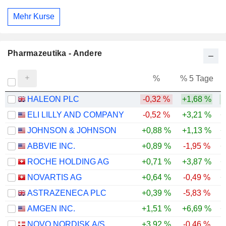
Mehr Kurse
Pharmazeutika - Andere
%
% 5 Tage
%
HALEON PLC
-0,32 %
+1,68 %
ELI LILLY AND COMPANY
-0,52 %
+3,21 %
+
JOHNSON & JOHNSON
+0,88 %
+1,13 %
+
ABBVIE INC.
+0,89 %
-1,95 %
+
ROCHE HOLDING AG
+0,71 %
+3,87 %
+
NOVARTIS AG
+0,64 %
-0,49 %
+
ASTRAZENECA PLC
+0,39 %
-5,83 %
AMGEN INC.
+1,51 %
+6,69 %
+
NOVO NORDISK A/S
+3,92 %
-0,46 %