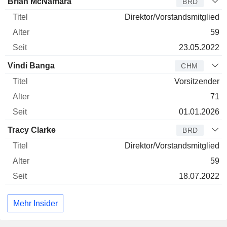
Verwaltungsratsmitglied
Titel
Alter
Seit
Brian McNamara
BRD
Direktor/Vorstandsmitglied
59
23.05.2022
Vindi Banga
CHM
Vorsitzender
71
01.01.2026
Tracy Clarke
BRD
Direktor/Vorstandsmitglied
59
18.07.2022
Mehr Insider