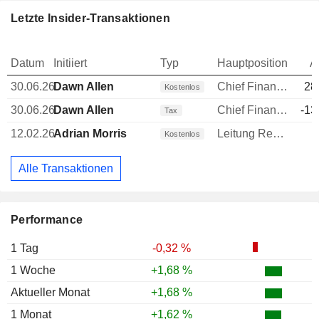
Letzte Insider-Transaktionen
Datum
Initiiert
Typ
Hauptposition
A
30.06.26
Dawn Allen
Chief Financial Officer (CFO)
28
Kostenlos
30.06.26
Dawn Allen
Chief Financial Officer (CFO)
-13
Tax
12.02.26
Adrian Morris
Leitung Rechtsabteilung
Kostenlos
Alle Transaktionen
Performance
1 Tag
-0,32 %
1 Woche
+1,68 %
Aktueller Monat
+1,68 %
1 Monat
+1,62 %