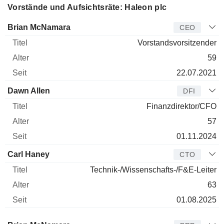
Vorstände und Aufsichtsräte: Haleon plc
Manager
Titel
Alter
Seit
Brian McNamara
CEO
Vorstandsvorsitzender
59
22.07.2021
Dawn Allen
DFI
Finanzdirektor/CFO
57
01.11.2024
Carl Haney
CTO
Technik-/Wissenschafts-/F&E-Leiter
63
01.08.2025