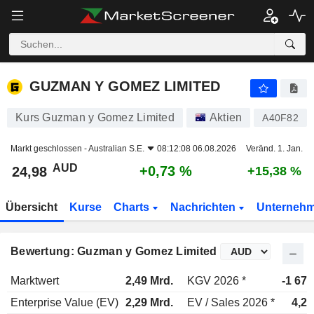
GUZMAN Y GOMEZ LIMITED
24,98
$
+0,73 %
GUZMAN Y GOMEZ LIMITED
Kurs Guzman y Gomez Limited
Aktien
A40F82
Markt geschlossen -
Australian S.E.
08:12:08 06.08.2026
Veränd. 1. Jan.
AUD
+0,73 %
24,98
+15,38 %
Übersicht
Kurse
Charts
Nachrichten
Unterneh
Bewertung: Guzman y Gomez Limited
Marktwert
2,49 Mrd.
KGV 2026 *
-1 67
Enterprise Value (EV)
2,29 Mrd.
EV / Sales 2026 *
4,23