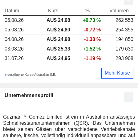
Datum
Kurs
%
Volumen
06.08.26
AU$
24,98
+0,73 %
262 553
05.08.26
AU$ 24,80
-0,72 %
254 355
04.08.26
AU$ 24,98
-1,38 %
194 850
03.08.26
AU$ 25,33
+1,52 %
179 630
31.07.26
AU$ 24,95
-1,19 %
293 908
Mehr Kurse
verzögerte Kurse Australian S.E.
Unternehmensprofil
Guzman Y Gomez Limited ist ein in Australien ansässiges
Schnellrestaurantunternehmen (QSR). Das Unternehmen
bietet seinen Gästen über verschiedene Vertriebskanäle
saubere, frische, vollständig individuell anpassbare und auf