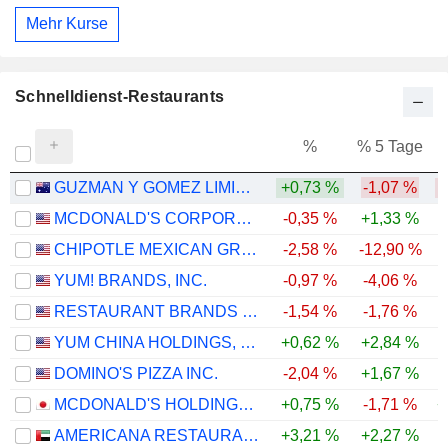
Mehr Kurse
Schnelldienst-Restaurants
%
% 5 Tage
%
GUZMAN Y GOMEZ LIMITED
+0,73 %
-1,07 %
-
MCDONALD'S CORPORATION
-0,35 %
+1,33 %
-
CHIPOTLE MEXICAN GRILL, INC.
-2,58 %
-12,90 %
-
YUM! BRANDS, INC.
-0,97 %
-4,06 %
RESTAURANT BRANDS INTERNATIONAL INC.
-1,54 %
-1,76 %
YUM CHINA HOLDINGS, INC.
+0,62 %
+2,84 %
DOMINO'S PIZZA INC.
-2,04 %
+1,67 %
-
MCDONALD'S HOLDINGS COMPANY (JAPAN), LTD.
+0,75 %
-1,71 %
+
AMERICANA RESTAURANTS INTERNATIONAL PLC
+3,21 %
+2,27 %