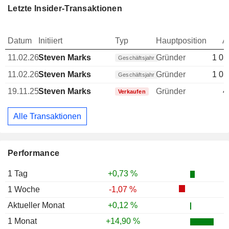
Letzte Insider-Transaktionen
Datum
Initiiert
Typ
Hauptposition
A
11.02.26
Steven Marks
Gründer
1 03
Geschäftsjahr
11.02.26
Steven Marks
Gründer
1 03
Geschäftsjahr
19.11.25
Steven Marks
Gründer
4
Verkaufen
Alle Transaktionen
Performance
1 Tag
+0,73 %
1 Woche
-1,07 %
Aktueller Monat
+0,12 %
1 Monat
+14,90 %