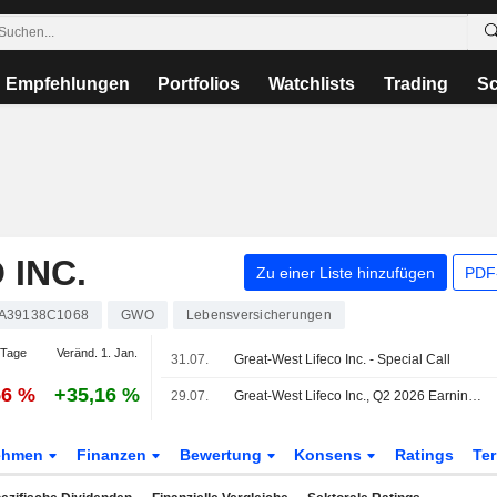
Empfehlungen
Portfolios
Watchlists
Trading
Sc
 INC.
Zu einer Liste hinzufügen
PDF-
A39138C1068
GWO
Lebensversicherungen
 Tage
Veränd. 1. Jan.
31.07.
Great-West Lifeco Inc. - Special Call
56 %
+35,16 %
29.07.
Great-West Lifeco Inc., Q2 2026 Earnings Call, Jul 29, 2026
ehmen
Finanzen
Bewertung
Konsens
Ratings
Te