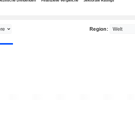
ezifische Dividenden
Finanzielle Vergleiche
Sektorale Ratings
Region: