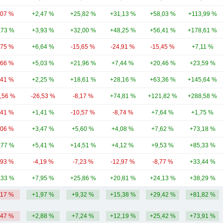
,07 %
+2,47 %
+25,82 %
+31,13 %
+58,03 %
+113,99 %
,73 %
+3,93 %
+32,00 %
+48,25 %
+56,41 %
+178,61 %
,75 %
+6,64 %
-15,65 %
-24,91 %
-15,45 %
+7,11 %
,66 %
+5,03 %
+21,96 %
+7,44 %
+20,46 %
+23,59 %
,41 %
+2,25 %
+18,61 %
+28,16 %
+63,36 %
+145,64 %
1,56 %
-26,53 %
-8,17 %
+74,81 %
+121,82 %
+288,58 %
,41 %
+1,41 %
-10,57 %
-8,74 %
+7,64 %
+1,75 %
,06 %
+3,47 %
+5,60 %
+4,08 %
+7,62 %
+73,18 %
,77 %
+5,41 %
+14,51 %
+4,12 %
+9,53 %
+85,33 %
,93 %
-4,19 %
-7,23 %
-12,97 %
-8,77 %
+33,44 %
,33 %
+7,95 %
+25,86 %
+20,81 %
+24,13 %
+38,29 %
,17 %
+1,97 %
+9,32 %
+15,38 %
+29,42 %
+81,82 %
,47 %
+2,88 %
+7,24 %
+12,19 %
+25,42 %
+73,91 %