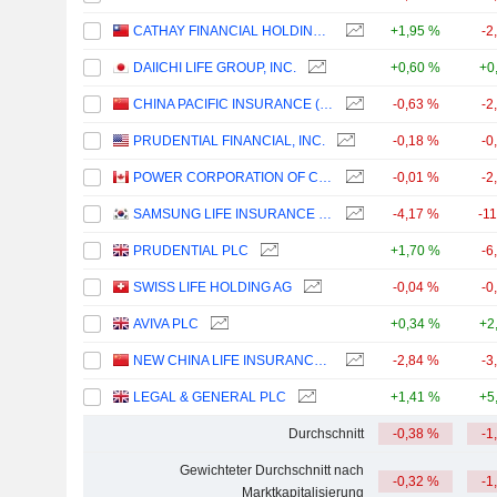
CATHAY FINANCIAL HOLDING CO., LTD.
+1,95 %
-2
DAIICHI LIFE GROUP, INC.
+0,60 %
+0
CHINA PACIFIC INSURANCE (GROUP) CO., LTD.
-0,63 %
-2
PRUDENTIAL FINANCIAL, INC.
-0,18 %
-0
POWER CORPORATION OF CANADA
-0,01 %
-2
SAMSUNG LIFE INSURANCE CO., LTD.
-4,17 %
-1
PRUDENTIAL PLC
+1,70 %
-6
SWISS LIFE HOLDING AG
-0,04 %
-0
AVIVA PLC
+0,34 %
+2
NEW CHINA LIFE INSURANCE COMPANY LTD.
-2,84 %
-3
LEGAL & GENERAL PLC
+1,41 %
+5
Durchschnitt
-0,38 %
-1
Gewichteter Durchschnitt nach
-0,32 %
-1
Marktkapitalisierung