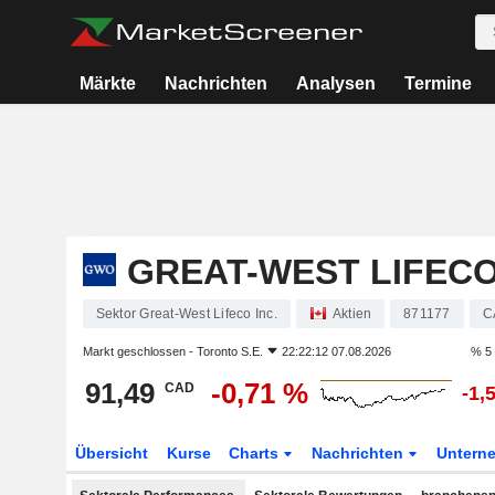
Märkte
Nachrichten
Analysen
Termine
GREAT-WEST LIFECO
Sektor Great-West Lifeco Inc.
Aktien
871177
C
Markt geschlossen -
Toronto S.E.
22:22:12 07.08.2026
% 5
91,49
-0,71 %
CAD
-1,
Übersicht
Kurse
Charts
Nachrichten
Untern