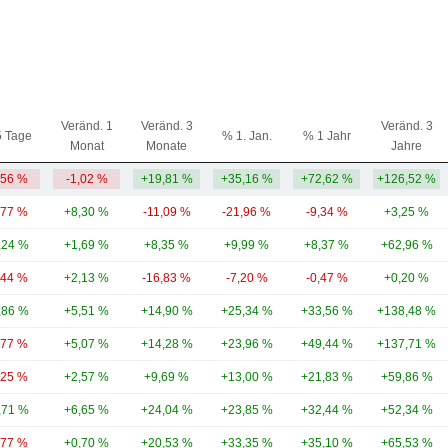
Veränd. 1
Veränd. 3
Veränd. 3
5 Tage
% 1. Jan.
% 1 Jahr
Monat
Monate
Jahre
,56 %
-1,02 %
+19,81 %
+35,16 %
+72,62 %
+126,52 %
,77 %
+8,30 %
-11,09 %
-21,96 %
-9,34 %
+3,25 %
,24 %
+1,69 %
+8,35 %
+9,99 %
+8,37 %
+62,96 %
,44 %
+2,13 %
-16,83 %
-7,20 %
-0,47 %
+0,20 %
,86 %
+5,51 %
+14,90 %
+25,34 %
+33,56 %
+138,48 %
,77 %
+5,07 %
+14,28 %
+23,96 %
+49,44 %
+137,71 %
,25 %
+2,57 %
+9,69 %
+13,00 %
+21,83 %
+59,86 %
,71 %
+6,65 %
+24,04 %
+23,85 %
+32,44 %
+52,34 %
,77 %
+0,70 %
+20,53 %
+33,35 %
+35,10 %
+65,53 %