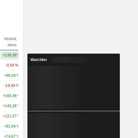
Veränd. 5
Veränd. 10
Kap.($)
Jahre
Jahre
+139,38 %
+191,83 %
58,71 Mrd.
Watchlist
-0,54 %
+65,88 %
139 Mrd.
+90,24 %
+155,24 %
105 Mrd.
-19,49 %
+50,56 %
97,54 Mrd.
+165,46 %
+282,34 %
77,5 Mrd.
+145,26 %
+258,98 %
73,55 Mrd.
+121,57 %
+241,07 %
62,59 Mrd.
+61,04 %
+137,65 %
62,13 Mrd.
+74,67 %
+167,69 %
45,69 Mrd.