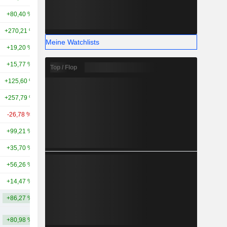
+80,40 %
+172,33 %
45,15 Mrd.
+270,21 %
+459,94 %
44,14 Mrd.
Meine Watchlists
+19,20 %
+17,82 %
42,36 Mrd.
+15,77 %
+59,52 %
41,87 Mrd.
Top / Flop
+125,60 %
+238,49 %
41,81 Mrd.
+257,79 %
+180,26 %
35,1 Mrd.
-26,78 %
-24,17 %
35,08 Mrd.
+99,21 %
+326,55 %
33,01 Mrd.
+35,70 %
+29,35 %
28,76 Mrd.
+56,26 %
+52,30 %
25,13 Mrd.
+14,47 %
+48,20 %
23,3 Mrd.
+86,27 %
+155,59 %
55,87 Mrd.
+80,98 %
+156,40 %