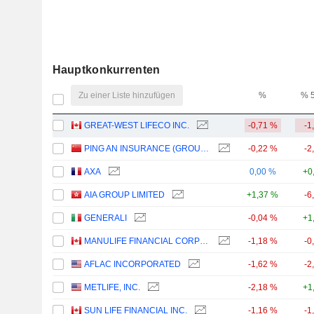
Hauptkonkurrenten
Zu einer Liste hinzufügen
%
% 
GREAT-WEST LIFECO INC.
-0,71 %
-1
PING AN INSURANCE (GROUP) COMPANY OF CHINA, LTD.
-0,22 %
-2
AXA
0,00 %
+0
AIA GROUP LIMITED
+1,37 %
-6
GENERALI
-0,04 %
+1
MANULIFE FINANCIAL CORPORATION
-1,18 %
-0
AFLAC INCORPORATED
-1,62 %
-2
METLIFE, INC.
-2,18 %
+1
SUN LIFE FINANCIAL INC.
-1,16 %
-1