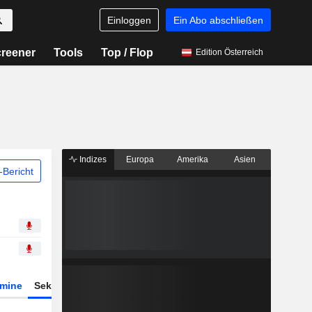
Einloggen
Ein Abo abschließen
reener
Tools
Top / Flop
Edition Österreich
Indizes
Europa
Amerika
Asien
Bericht
rmine
Sektor
Derivate
ETFs