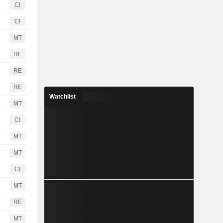
CI
CI
MT
RE
RE
RE
Watchlist
MT
CI
MT
MT
CI
MT
RE
MT