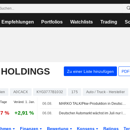
Empfehlungen
Portfolios
Watchlists
Trading
Sc
 HOLDINGS
Zu einer Liste hinzufügen
PDF-
ien
A0CACX
KYG3777B1032
175
Auto / Truck - Hersteller
 Tage
Veränd. 1. Jan.
06.08.
MARKO TALK/Pkw-Produktion in Deutschland sinkt im Juli
97 %
+2,91 %
06.08.
Deutscher Automarkt wächst im Juli nur leicht - BYD erneut mit Absatzsprung
ehmen
Finanzen
Bewertung
Konsens
Ratings
Te