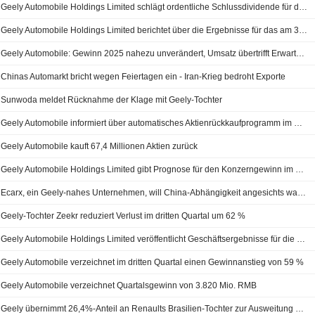
Geely Automobile Holdings Limited schlägt ordentliche Schlussdividende für das am 31. Dezember 2025 endende Geschäftsjahr vor, zahlbar am 30. Juli 2026
Geely Automobile Holdings Limited berichtet über die Ergebnisse für das am 31. Dezember 2025 endende Geschäftsjahr
Geely Automobile: Gewinn 2025 nahezu unverändert, Umsatz übertrifft Erwartungen; Aktie fällt um 3%
Chinas Automarkt bricht wegen Feiertagen ein - Iran-Krieg bedroht Exporte
Sunwoda meldet Rücknahme der Klage mit Geely-Tochter
Geely Automobile informiert über automatisches Aktienrückkaufprogramm im Wert von 2,3 Milliarden HK$
Geely Automobile kauft 67,4 Millionen Aktien zurück
Geely Automobile Holdings Limited gibt Prognose für den Konzerngewinn im Gesamtjahr 2026 bekannt
Ecarx, ein Geely-nahes Unternehmen, will China-Abhängigkeit angesichts wachsender geopolitischer Spannungen reduzieren
Geely-Tochter Zeekr reduziert Verlust im dritten Quartal um 62 %
Geely Automobile Holdings Limited veröffentlicht Geschäftsergebnisse für die ersten neun Monate bis zum 30. September 2025
Geely Automobile verzeichnet im dritten Quartal einen Gewinnanstieg von 59 %
Geely Automobile verzeichnet Quartalsgewinn von 3.820 Mio. RMB
Geely übernimmt 26,4%-Anteil an Renaults Brasilien-Tochter zur Ausweitung der E-Mobilitätskooperation