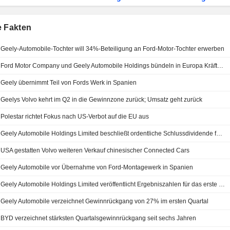
e Fakten
Geely-Automobile-Tochter will 34%-Beteiligung an Ford-Motor-Tochter erwerben
Ford Motor Company und Geely Automobile Holdings bündeln in Europa Kräfte für Produktion der nächsten Multi-Energy-Fahrzeuggeneration in Spanien
Geely übernimmt Teil von Fords Werk in Spanien
Geelys Volvo kehrt im Q2 in die Gewinnzone zurück; Umsatz geht zurück
Polestar richtet Fokus nach US-Verbot auf die EU aus
Geely Automobile Holdings Limited beschließt ordentliche Schlussdividende für das Geschäftsjahr zum 31. Dezember 2025, zahlbar am 30. Juli 2026
USA gestatten Volvo weiteren Verkauf chinesischer Connected Cars
Geely Automobile vor Übernahme von Ford-Montagewerk in Spanien
Geely Automobile Holdings Limited veröffentlicht Ergebniszahlen für das erste Quartal zum 31. März 2026
Geely Automobile verzeichnet Gewinnrückgang von 27% im ersten Quartal
BYD verzeichnet stärksten Quartalsgewinnrückgang seit sechs Jahren