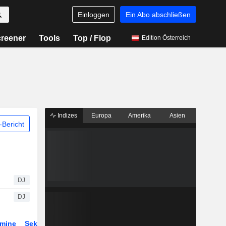
Einloggen
Ein Abo abschließen
reener
Tools
Top / Flop
Edition Österreich
Indizes
Europa
Amerika
Asien
Bericht
DJ
DJ
rmine
Sektor
Derivate
ETFs