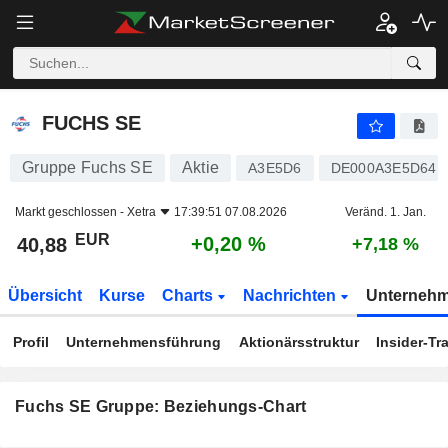
FUCHS SE
40,88
€
+0,20 %
FUCHS SE
Gruppe Fuchs SE
Aktie
A3E5D6
DE000A3E5D64
Markt geschlossen -
Xetra
17:39:51 07.08.2026
Veränd. 1. Jan.
EUR
+0,20 %
40,88
+7,18 %
Übersicht
Kurse
Charts
Nachrichten
Unterneh
Profil
Unternehmensführung
Aktionärsstruktur
Insider-Tr
Fuchs SE Gruppe: Beziehungs-Chart