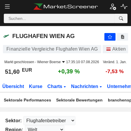
FLUGHAFEN WIEN AG
51,60
€
+0,39 %
FLUGHAFEN WIEN AG
Finanzielle Vergleiche Flughafen Wien AG
Aktien
Markt geschlossen -
Wiener Boerse
17:35:10 07.08.2026
Veränd. 1. Jan.
EUR
+0,39 %
51,60
-7,53 %
Übersicht
Kurse
Charts
Nachrichten
Unterneh
Sektorale Performances
Sektorale Bewertungen
branchensp
Sektor:
Region: