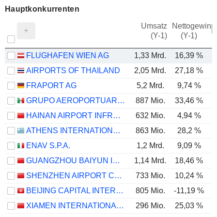
Hauptkonkurrenten
Umsatz
Nettogewinn
M
(Y-1)
(Y-1)
FLUGHAFEN WIEN AG
1,33 Mrd.
16,39 %
AIRPORTS OF THAILAND
2,05 Mrd.
27,18 %
FRAPORT AG
5,2 Mrd.
9,74 %
GRUPO AEROPORTUARIO DEL CENTRO NORTE, S.A.B. DE C.V.
887 Mio.
33,46 %
HAINAN AIRPORT INFRASTRUCTURE CO., LTD
632 Mio.
4,94 %
ATHENS INTERNATIONAL AIRPORT AE
863 Mio.
28,2 %
ENAV S.P.A.
1,2 Mrd.
9,09 %
GUANGZHOU BAIYUN INTERNATIONAL AIRPORT COMPANY LIMITED
1,14 Mrd.
18,46 %
SHENZHEN AIRPORT CO., LTD.
733 Mio.
10,24 %
BEIJING CAPITAL INTERNATIONAL AIRPORT COMPANY LIMITED
805 Mio.
-11,19 %
XIAMEN INTERNATIONAL AIRPORT CO.,LTD
296 Mio.
25,03 %