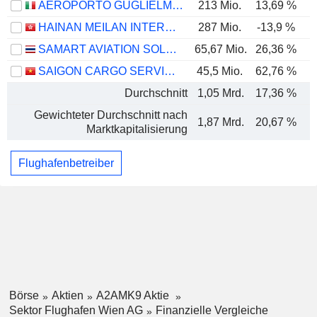
AEROPORTO GUGLIELMO MARCONI DI BOLOGNA S.P.A.
213 Mio.
13,69 %
HAINAN MEILAN INTERNATIONAL AIRPORT COMPANY LIMITED
287 Mio.
-13,9 %
-
SAMART AVIATION SOLUTIONS
65,67 Mio.
26,36 %
SAIGON CARGO SERVICE CORPORATION
45,5 Mio.
62,76 %
Durchschnitt
1,05 Mrd.
17,36 %
Gewichteter Durchschnitt nach
1,87 Mrd.
20,67 %
Marktkapitalisierung
Flughafenbetreiber
Börse
Aktien
A2AMK9 Aktie
Sektor Flughafen Wien AG
Finanzielle Vergleiche