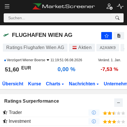
FLUGHAFEN WIEN AG
51,60
€
0,00 %
FLUGHAFEN WIEN AG
Ratings Flughafen Wien AG
Aktien
A2AMK9
A
Verzögert
Wiener Boerse
11:19:51 06.08.2026
Veränd. 1. Jan.
EUR
0,00 %
51,60
-7,53 %
Übersicht
Kurse
Charts
Nachrichten
Unterneh
Ratings Surperformance
Trader
Investment