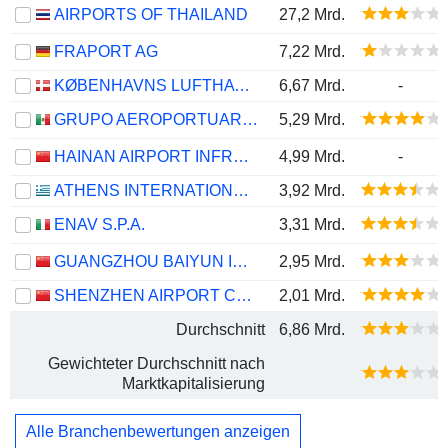
AIRPORTS OF THAILAND
27,2 Mrd.
FRAPORT AG
7,22 Mrd.
KØBENHAVNS LUFTHAVNE A/S
6,67 Mrd.
-
GRUPO AEROPORTUARIO DEL CENTRO NORTE, S.A.B. DE C.V.
5,29 Mrd.
HAINAN AIRPORT INFRASTRUCTURE CO., LTD
4,99 Mrd.
-
ATHENS INTERNATIONAL AIRPORT AE
3,92 Mrd.
ENAV S.P.A.
3,31 Mrd.
GUANGZHOU BAIYUN INTERNATIONAL AIRPORT COMPANY LIMITED
2,95 Mrd.
SHENZHEN AIRPORT CO., LTD.
2,01 Mrd.
Durchschnitt
6,86 Mrd.
Gewichteter Durchschnitt nach
Marktkapitalisierung
Alle Branchenbewertungen anzeigen