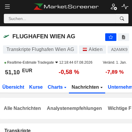
FLUGHAFEN WIEN AG
51,10
€
-0,58 %
FLUGHAFEN WIEN AG
Transkripte Flughafen Wien AG
Aktien
A2AMK9
Realtime-Estimate
Tradegate
12:18:44 07.08.2026
Veränd. 1. Jan.
EUR
-0,58 %
51,10
-7,89 %
Übersicht
Kurse
Charts
Nachrichten
Unterneh
Alle Nachrichten
Analystenempfehlungen
Wichtige F
Transkripte