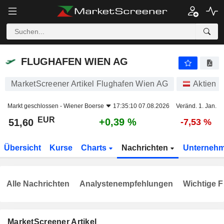
FLUGHAFEN WIEN AG
51,60
€
+0,39 %
FLUGHAFEN WIEN AG
MarketScreener Artikel Flughafen Wien AG
Aktien
Markt geschlossen -
Wiener Boerse
17:35:10 07.08.2026
Veränd. 1. Jan.
EUR
+0,39 %
51,60
-7,53 %
Übersicht
Kurse
Charts
Nachrichten
Unterneh
Alle Nachrichten
Analystenempfehlungen
Wichtige F
MarketScreener Artikel