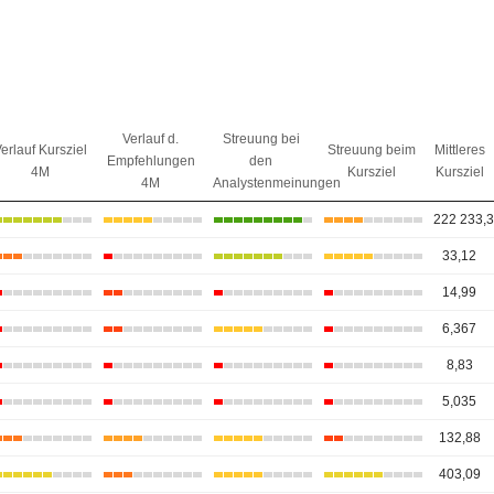
Verlauf d.
Streuung bei
erlauf Kursziel
Streuung beim
Mittleres
Empfehlungen
den
4M
Kursziel
Kursziel
4M
Analystenmeinungen
222 233,
33,12
14,99
6,367
8,83
5,035
132,88
403,09