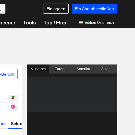
Einloggen
Ein Abo abschließen
reener
Tools
Top / Flop
Edition Österreich
Indizes
Europa
Amerika
Asien
Bericht
ine
Sektor
Derivate
ETFs