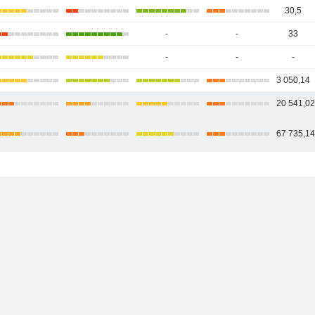
30,5
-
-
33
-
-
-
3 050,14
20 541,0
67 735,1