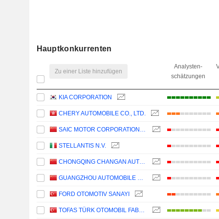
Hauptkonkurrenten
Analysten-
V
Zu einer Liste hinzufügen
schätzungen
KIA CORPORATION
CHERY AUTOMOBILE CO., LTD.
SAIC MOTOR CORPORATION LIMITED
STELLANTIS N.V.
CHONGQING CHANGAN AUTOMOBILE COMPANY LIMITED
GUANGZHOU AUTOMOBILE GROUP CO., LTD.
FORD OTOMOTIV SANAYI
TOFAS TÜRK OTOMOBIL FABRIKASI ANONIM SIRKETI