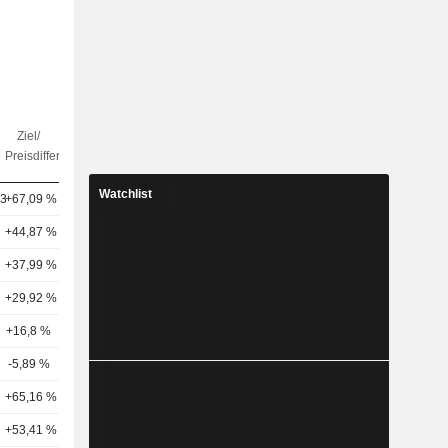
Ziel/
Anz.
Preisdifferenz
Analysten
Watchlist
33
+67,09 %
30
+44,87 %
6
+37,99 %
12
+29,92 %
24
+16,8 %
9
-5,89 %
8
+65,16 %
12
+53,41 %
12