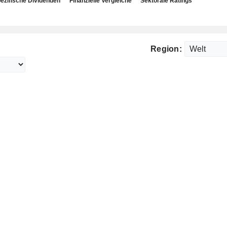
ezifische Dividenden
Finanzielle Vergleiche
Sektorale Ratings
Region: