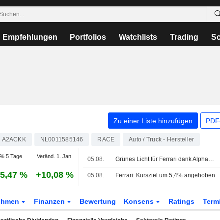
Empfehlungen
Portfolios
Watchlists
Trading
Sc
Zu einer Liste hinzufügen
PDF-
A2ACKK
NL0011585146
RACE
Auto / Truck - Hersteller
% 5 Tage
Veränd. 1. Jan.
05.08.
Grünes Licht für Ferrari dank AlphaValue
5,47 %
+10,08 %
05.08.
Ferrari: Kursziel um 5,4% angehoben
ehmen
Finanzen
Bewertung
Konsens
Ratings
Term