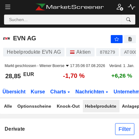
EVN AG
28,85
€
-1,70 %
EVN AG
Hebelprodukte EVN AG
Aktien
878279
AT000
Markt geschlossen -
Wiener Boerse
17:35:06 07.08.2026
Veränd. 1. Jan.
EUR
-1,70 %
28,85
+6,26 %
Übersicht
Kurse
Charts
Nachrichten
Unterneh
Alle
Optionsscheine
Knock-Out
Hebelprodukte
Anlagep
Filter
Derivate