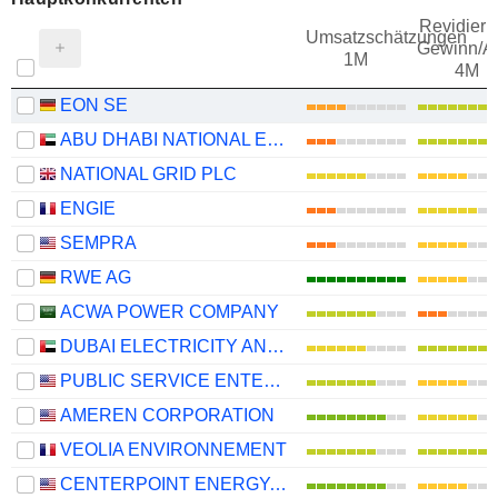
Revidieru
Umsatzschätzungen
Gewinn/Ak
1M
4M
EON SE
ABU DHABI NATIONAL ENERGY COMPANY
NATIONAL GRID PLC
ENGIE
SEMPRA
RWE AG
ACWA POWER COMPANY
DUBAI ELECTRICITY AND WATER AUTHORITY
PUBLIC SERVICE ENTERPRISE GROUP, INC.
AMEREN CORPORATION
VEOLIA ENVIRONNEMENT
CENTERPOINT ENERGY, INC.