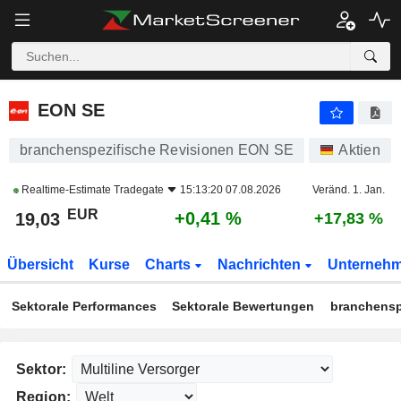
EON SE
19,03
€
+0,41 %
EON SE
branchenspezifische Revisionen EON SE
Aktien
Realtime-Estimate
Tradegate
15:13:20 07.08.2026
Veränd. 1. Jan.
EUR
+0,41 %
19,03
+17,83 %
Übersicht
Kurse
Charts
Nachrichten
Unterneh
Sektorale Performances
Sektorale Bewertungen
branchensp
Sektor:
Region: