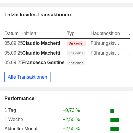
Letzte Insider-Transaktionen
Datum
Initiiert
Typ
Hauptposition
A
05.09.25
Claudio Machetti
Führungskraft / leitender Angestellter
1
Verkaufen
05.09.25
Claudio Machetti
Führungskraft / leitender Angestellter
2
Kostenlos
05.09.25
Francesca Gostinelli
Kostenlos
Alle Transaktionen
Performance
1 Tag
+0,73 %
1 Woche
+2,50 %
Aktueller Monat
+2,50 %