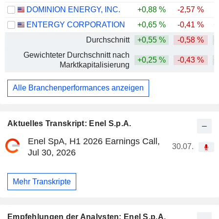
DOMINION ENERGY, INC.
+0,88 %
-2,57 %
ENTERGY CORPORATION
+0,65 %
-0,41 %
+
Durchschnitt
+0,55 %
-0,58 %
+
Gewichteter Durchschnitt nach
+0,25 %
-0,43 %
+
Marktkapitalisierung
Alle Branchenperformances anzeigen
Aktuelles Transkript: Enel S.p.A.
Enel SpA, H1 2026 Earnings Call,
30.07.
Jul 30, 2026
Mehr Transkripte
Empfehlungen der Analysten: Enel S.p.A.