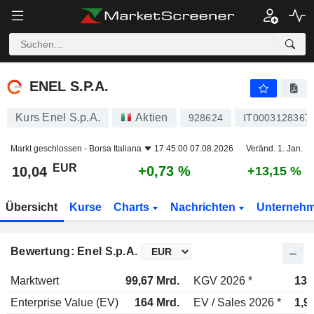
ENEL S.P.A.
10,04
€
+0,73 %
ENEL S.P.A.
Kurs Enel S.p.A.
Aktien
928624
IT0003128367
Markt geschlossen -
Borsa Italiana
17:45:00 07.08.2026
Veränd. 1. Jan.
EUR
+0,73 %
10,04
+13,15 %
Übersicht
Kurse
Charts
Nachrichten
Unterneh
Bewertung: Enel S.p.A.
Marktwert
99,67 Mrd.
KGV 2026 *
13,
Enterprise Value (EV)
164 Mrd.
EV / Sales 2026 *
1,9