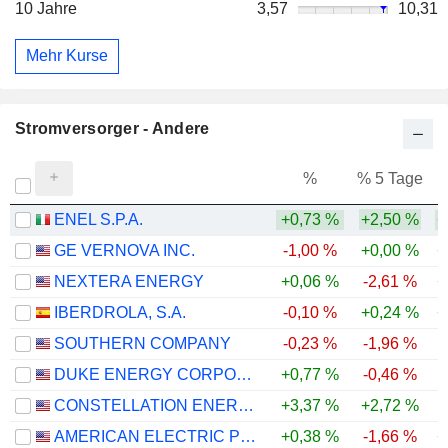
10 Jahre
3,57
10,31
Mehr Kurse
Stromversorger - Andere
%
% 5 Tage
%
ENEL S.P.A.
+0,73 %
+2,50 %
+
GE VERNOVA INC.
-1,00 %
+0,00 %
+
NEXTERA ENERGY
+0,06 %
-2,61 %
+
IBERDROLA, S.A.
-0,10 %
+0,24 %
+
SOUTHERN COMPANY
-0,23 %
-1,96 %
DUKE ENERGY CORPORATION
+0,77 %
-0,46 %
CONSTELLATION ENERGY CORPORATION
+3,37 %
+2,72 %
-
AMERICAN ELECTRIC POWER COMPANY, INC.
+0,38 %
-1,66 %
+