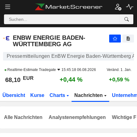
ENBW ENERGIE BADEN-WÜRTTEMBERG AG
68,10
€
+0,44 %
ENBW ENERGIE BADEN-
WÜRTTEMBERG AG
Pressemitteilungen EnBW Energie Baden-Württemberg A
Realtime-Estimate
Tradegate
15:45:18 06.08.2026
Veränd. 1. Jan.
EUR
+0,44 %
68,10
+0,59 %
Übersicht
Kurse
Charts
Nachrichten
Unterneh
Alle Nachrichten
Analystenempfehlungen
Wichtige F