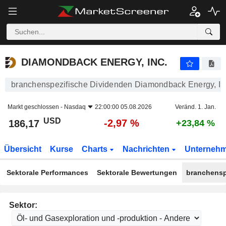
DIAMONDBACK ENERGY, INC.
186,17
$
-2,97 %
DIAMONDBACK ENERGY, INC.
branchenspezifische Dividenden Diamondback Energy, In
Markt geschlossen -
Nasdaq
22:00:00 05.08.2026
Veränd. 1. Jan.
USD
-2,97 %
186,17
+23,84 %
Übersicht
Kurse
Charts
Nachrichten
Unterneh
Sektorale Performances
Sektorale Bewertungen
branchensp
Sektor: