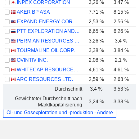
INPEX CORPORATION
3,26 %
3,47 %
AKER BP ASA
7,71 %
8,15 %
EXPAND ENERGY CORPORATION
2,53 %
2,56 %
PTT EXPLORATION AND PRODUCTION
6,65 %
6,26 %
PERMIAN RESOURCES CORPORATION
3,26 %
3,4 %
TOURMALINE OIL CORP.
3,38 %
3,84 %
OVINTIV INC.
2,08 %
2,1 %
WHITECAP RESOURCES INC.
4,61 %
4,61 %
ARC RESOURCES LTD.
2,59 %
2,63 %
Durchschnitt
3,4 %
3,53 %
Gewichteter Durchschnitt nach
3,24 %
3,38 %
Marktkapitalisierung
Öl- und Gasexploration und -produktion - Andere