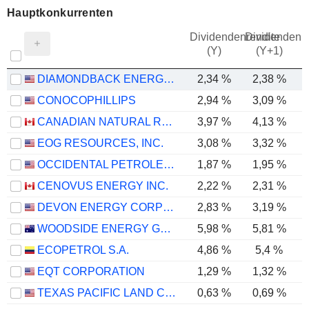
Hauptkonkurrenten
Dividendenrendite
Dividendenre
(Y)
(Y+1)
DIAMONDBACK ENERGY, INC.
2,34 %
2,38 %
CONOCOPHILLIPS
2,94 %
3,09 %
CANADIAN NATURAL RESOURCES LIMITED
3,97 %
4,13 %
EOG RESOURCES, INC.
3,08 %
3,32 %
OCCIDENTAL PETROLEUM CORPORATION
1,87 %
1,95 %
CENOVUS ENERGY INC.
2,22 %
2,31 %
DEVON ENERGY CORPORATION
2,83 %
3,19 %
WOODSIDE ENERGY GROUP LTD
5,98 %
5,81 %
ECOPETROL S.A.
4,86 %
5,4 %
EQT CORPORATION
1,29 %
1,32 %
TEXAS PACIFIC LAND CORPORATION
0,63 %
0,69 %