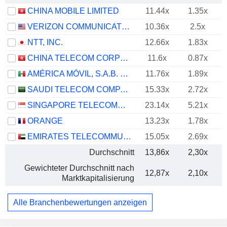
CHINA MOBILE LIMITED
11.44x
1.35x
VERIZON COMMUNICATIONS, INC.
10.36x
2.5x
NTT, INC.
12.66x
1.83x
CHINA TELECOM CORPORATION LIMITED
11.6x
0.87x
AMÉRICA MÓVIL, S.A.B. DE C.V.
11.76x
1.89x
SAUDI TELECOM COMPANY
15.33x
2.72x
SINGAPORE TELECOMMUNICATIONS LIMITED
23.14x
5.21x
ORANGE
13.23x
1.78x
EMIRATES TELECOMMUNICATIONS GROUP COMPANY
15.05x
2.69x
Durchschnitt
13,86x
2,30x
Gewichteter Durchschnitt nach
12,87x
2,10x
Marktkapitalisierung
Alle Branchenbewertungen anzeigen