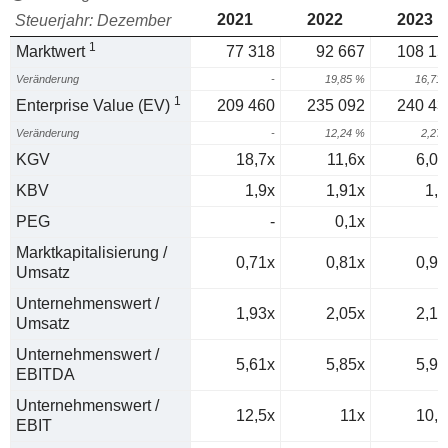
2021
2022
2023
Steuerjahr: Dezember
1
Marktwert
77 318
92 667
108 15
Veränderung
-
19,85 %
16,71
1
Enterprise Value (EV)
209 460
235 092
240 43
Veränderung
-
12,24 %
2,27
KGV
18,7x
11,6x
6,09
KBV
1,9x
1,91x
1,9
PEG
-
0,1x
0
Marktkapitalisierung /
0,71x
0,81x
0,97
Umsatz
Unternehmenswert /
1,93x
2,05x
2,15
Umsatz
Unternehmenswert /
5,61x
5,85x
5,94
EBITDA
Unternehmenswert /
12,5x
11x
10,3
EBIT