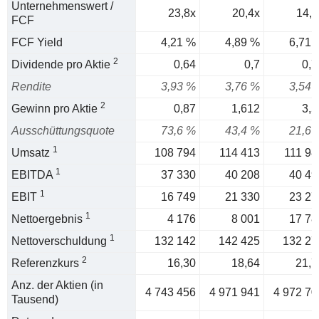
Unternehmenswert /
23,8x
20,4x
14,9
FCF
FCF Yield
4,21 %
4,89 %
6,71 
2
Dividende pro Aktie
0,64
0,7
0,7
Rendite
3,93 %
3,76 %
3,54 
2
Gewinn pro Aktie
0,87
1,612
3,5
Ausschüttungsquote
73,6 %
43,4 %
21,6 
1
Umsatz
108 794
114 413
111 98
1
EBITDA
37 330
40 208
40 49
1
EBIT
16 749
21 330
23 27
1
Nettoergebnis
4 176
8 001
17 78
1
Nettoverschuldung
132 142
142 425
132 27
2
Referenzkurs
16,30
18,64
21,7
Anz. der Aktien (in
4 743 456
4 971 941
4 972 70
Tausend)