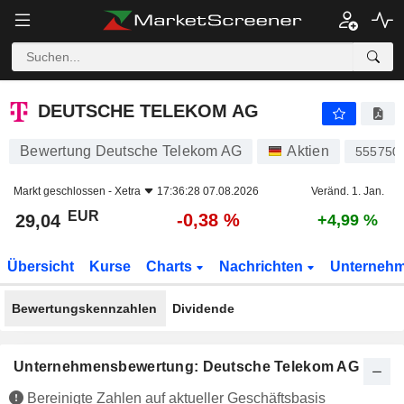
DEUTSCHE TELEKOM AG
29,04
€
-0,38 %
DEUTSCHE TELEKOM AG
Bewertung Deutsche Telekom AG
Aktien
555750
Markt geschlossen -
Xetra
17:36:28 07.08.2026
Veränd. 1. Jan.
EUR
-0,38 %
29,04
+4,99 %
Übersicht
Kurse
Charts
Nachrichten
Unterneh
Bewertungskennzahlen
Dividende
Unternehmensbewertung: Deutsche Telekom AG
Bereinigte Zahlen auf aktueller Geschäftsbasis