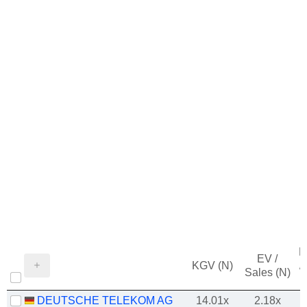
M
EV /
KGV (N)
/
Sales (N)
DEUTSCHE TELEKOM AG
14.01x
2.18x