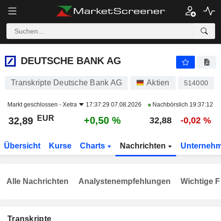
DEUTSCHE BANK AG
32,89
€
+0,50 %
DEUTSCHE BANK AG
Transkripte Deutsche Bank AG
Aktien
514000
Markt geschlossen -
Xetra
17:37:29 07.08.2026
Nachbörslich
19:37:12
EUR
+0,50 %
32,89
32,88
-0,02 %
Übersicht
Kurse
Charts
Nachrichten
Unterneh
Alle Nachrichten
Analystenempfehlungen
Wichtige F
Transkripte