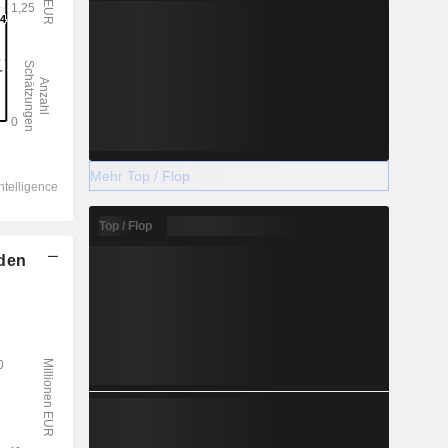
Mehr Top / Flop
Top / Flop
lden