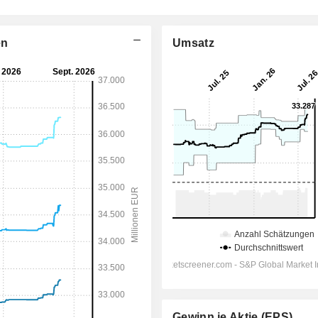
en
Umsatz
Gewinn je Aktie (EPS)