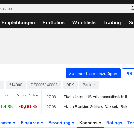
Empfehlungen
Portfolios
Watchlists
Trading
Sc
Zu einer Liste hinzufügen
PDF-
n
514000
DE0005140008
DBK
Banken
5 Tage
Veränd. 1. Jan.
07.08.
Etwas fester - US-Arbeitsmarktbericht lindert Zinssorgen
,18 %
-0,66 %
07.08.
Aktien Frankfurt Schluss: Dax setzt Rekordrally nach US-Jobbericht fort
ehmen
Finanzen
Bewertung
Konsens
Ratings
Te