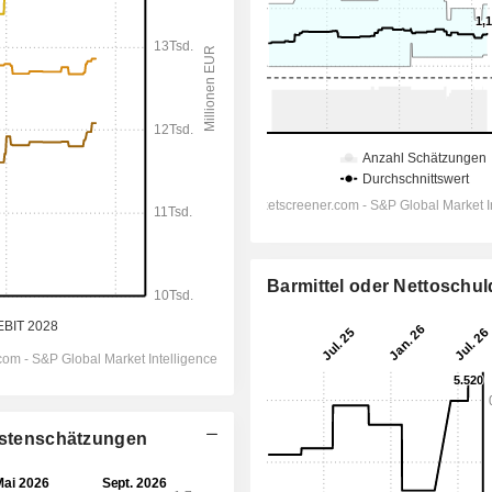
Barmittel oder Nettoschu
lystenschätzungen