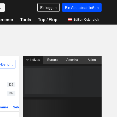
Einloggen
Ein Abo abschließen
reener
Tools
Top / Flop
Edition Österreich
Indizes
Europa
Amerika
Asien
Bericht
DJ
DP
rmine
Sektor
Derivate
ETFs