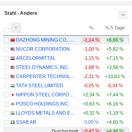
Stahl - Andere
%
% 5 Tage
%
DAZHONG MINING CO., LTD.
-1,14 %
+6,66 %
+
NUCOR CORPORATION
-1,00 %
+5,82 %
+
ARCELORMITTAL
-1,15 %
+7,15 %
+
STEEL DYNAMICS, INC.
-1,68 %
+3,56 %
+
CARPENTER TECHNOLOGY CORPORATION
-2,31 %
+10,63 %
+
TATA STEEL LIMITED
-0,05 %
-0,34 %
+
NIPPON STEEL CORPORATION
+2,34 %
+7,44 %
+
POSCO HOLDINGS INC.
+0,63 %
+6,16 %
LLOYDS METALS AND ENERGY LIMITED
+0,32 %
+1,19 %
+
SSAB AB
0,00 %
+4,60 %
+
Durchschnitt
-0,42 %
+4,48 %
+