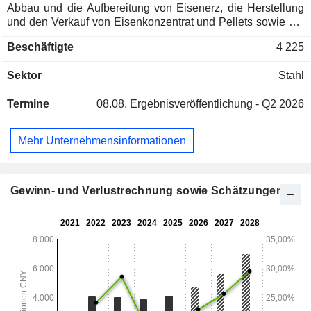
Abbau und die Aufbereitung von Eisenerz, die Herstellung
und den Verkauf von Eisenkonzentrat und Pellets sowie die
Verarbeitung und den Verkauf von Nebenprodukten wie
Beschäftigte
4 225
künstlichem Sand und Kies sowie Schwefelsäure. Die
Produkte des Unternehmens werden in erster Linie als
Sektor
Stahl
Rohstoffe für Stahlunternehmen verwendet. Das
Unternehmen ist vorwiegend auf dem heimischen Markt
Termine
08.08.
Ergebnisveröffentlichung - Q2 2026
tätig.
Mehr Unternehmensinformationen
Gewinn- und Verlustrechnung sowie Schätzungen