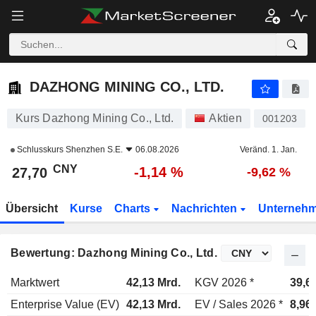
DAZHONG MINING CO., LTD.
27,70
¥
-1,14 %
DAZHONG MINING CO., LTD.
Kurs Dazhong Mining Co., Ltd.
Aktien
001203
Schlusskurs
Shenzhen S.E.
06.08.2026
Veränd. 1. Jan.
CNY
-1,14 %
27,70
-9,62 %
Übersicht
Kurse
Charts
Nachrichten
Unterneh
Bewertung: Dazhong Mining Co., Ltd.
Marktwert
42,13 Mrd.
KGV 2026 *
39,6
Enterprise Value (EV)
42,13 Mrd.
EV / Sales 2026 *
8,96