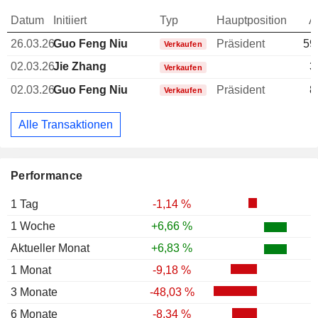
Datum
Initiiert
Typ
Hauptposition
A
26.03.26
Guo Feng Niu
Präsident
59
Verkaufen
02.03.26
Jie Zhang
3
Verkaufen
02.03.26
Guo Feng Niu
Präsident
8
Verkaufen
Alle Transaktionen
Performance
1 Tag
-1,14 %
1 Woche
+6,66 %
Aktueller Monat
+6,83 %
1 Monat
-9,18 %
3 Monate
-48,03 %
6 Monate
-8,34 %