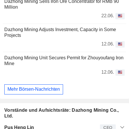
Dazhong Mining Sells Iron Ore Concentrator for RMB 90
Million
22.06.
Dazhong Mining Adjusts Investment, Capacity in Some
Projects
12.06.
Dazhong Mining Unit Secures Permit for Zhouyoufang Iron
Mine
12.06.
Mehr Börsen-Nachrichten
Vorstände und Aufsichtsräte: Dazhong Mining Co.,
Ltd.
Manager
Titel
Alter
Seit
Pus Heng Lin
CEO