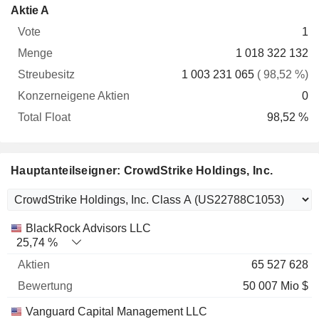
Konzerneigene
Total
Aktie A
Vote
Menge
Streubesitz
Aktien
Float
1
1 018 322 132
1 003 231 065
( 98,52 %)
0
98,52 %
Hauptanteilseigner: CrowdStrike Holdings, Inc.
Name
Aktien
%
Bewertung
BlackRock Advisors LLC
25,74 %
65 527 628
50 007 Mio $
Vanguard Capital Management LLC