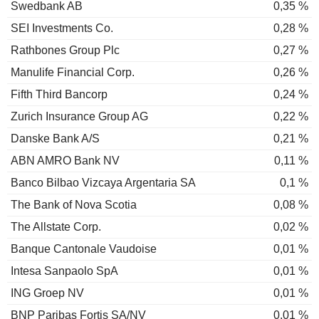
Swedbank AB
0,35 %
SEI Investments Co.
0,28 %
Rathbones Group Plc
0,27 %
Manulife Financial Corp.
0,26 %
Fifth Third Bancorp
0,24 %
Zurich Insurance Group AG
0,22 %
Danske Bank A/S
0,21 %
ABN AMRO Bank NV
0,11 %
Banco Bilbao Vizcaya Argentaria SA
0,1 %
The Bank of Nova Scotia
0,08 %
The Allstate Corp.
0,02 %
Banque Cantonale Vaudoise
0,01 %
Intesa Sanpaolo SpA
0,01 %
ING Groep NV
0,01 %
BNP Paribas Fortis SA/NV
0,01 %