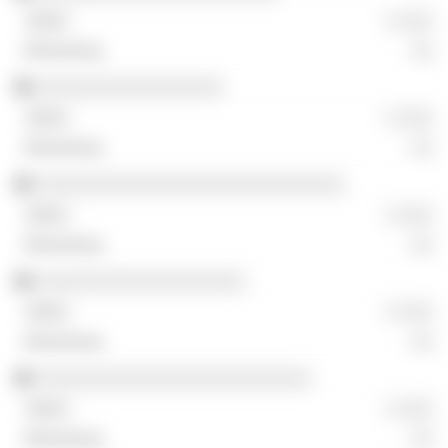
░ ░░░
░░
░░░░░░░░░░░░░░░░░
░ ░░░
░░
░░░░░░░░░░░░░░░░░░░░░░░░░░░░
░ ░░░
░░
░░░░░░░░░░░░░░░░░░░
░ ░░░
░░
░░░░░░░░░░░░░░░░░░░░░░░░░
░ ░░░
░░