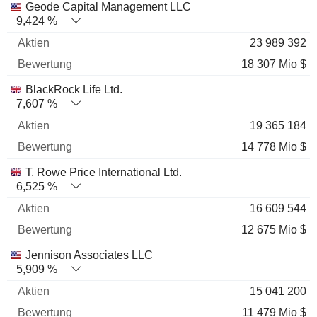
Geode Capital Management LLC
9,424 %
23 989 392
18 307 Mio $
BlackRock Life Ltd.
7,607 %
19 365 184
14 778 Mio $
T. Rowe Price International Ltd.
6,525 %
16 609 544
12 675 Mio $
Jennison Associates LLC
5,909 %
15 041 200
11 479 Mio $