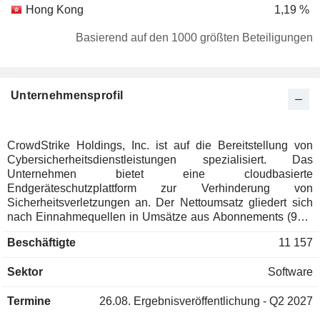
Hong Kong
1,19 %
Südkorea
1,08 %
Basierend auf den 1000 größten Beteiligungen
Niederlande
1,04 %
Malaysia
0,93 %
Unternehmensprofil
Italien
0,54 %
Belgien
0,54 %
China
0,48 %
CrowdStrike Holdings, Inc. ist auf die Bereitstellung von
Cybersicherheitsdienstleistungen spezialisiert. Das
Luxemburg
0,44 %
Unternehmen bietet eine cloudbasierte
Irland
0,4 %
Endgeräteschutzplattform zur Verhinderung von
Sicherheitsverletzungen an. Der Nettoumsatz gliedert sich
Spanien
0,33 %
nach Einnahmequellen in Umsätze aus Abonnements (94,9
%) und Umsätze aus professionellen Dienstleistungen (5,1
Österreich
0,24 %
Beschäftigte
11 157
%). Geografisch verteilt sich der Nettoumsatz wie folgt:
Finnland
0,21 %
Vereinigte Staaten (66,8 %), Europa/Naher Osten/Afrika
Sektor
Software
(16,3 %), Asien/Pazifik (10,3 %) und Sonstige (6,6 %).
Polen
0,19 %
Singapur
0,14 %
Termine
26.08.
Ergebnisveröffentlichung - Q2 2027
Tschechische Republik
0,11 %