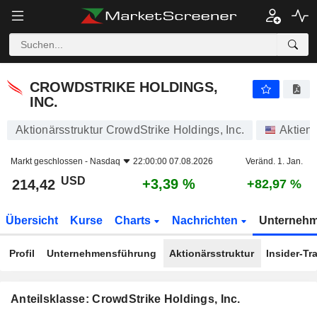
CROWDSTRIKE HOLDINGS, INC.
214,42
$
+3,39 %
CROWDSTRIKE HOLDINGS,
INC.
Aktionärsstruktur CrowdStrike Holdings, Inc.
Aktien
Markt geschlossen -
Nasdaq
22:00:00 07.08.2026
Veränd. 1. Jan.
USD
+3,39 %
214,42
+82,97 %
Übersicht
Kurse
Charts
Nachrichten
Unterneh
Profil
Unternehmensführung
Aktionärsstruktur
Insider-Tr
Anteilsklasse: CrowdStrike Holdings, Inc.