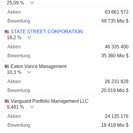
25,09 %
63 861 572
48 735 Mio $
STATE STREET CORPORATION
18,2 %
46 335 400
35 360 Mio $
Eaton Vance Management
10,3 %
26 231 828
20 019 Mio $
Vanguard Portfolio Management LLC
9,481 %
24 135 176
18 419 Mio $