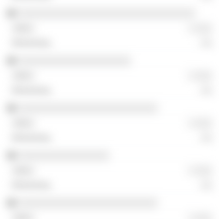
░░░░░░░░░░░░░░░░░░░░░░░░░░░░░░░░░
░ ░░░
░░
░░░░░░░░░░░░░░░░░░░░░
░ ░░░
░░
░░░░░░░░░░░░░░░░░░░░░░░░░░
░ ░░░
░░
░░░░░░░░░░░░░░░░░
░ ░░░
░░
░░░░░░░░░░░░░░░░░░░░░░░░░░
░ ░░░