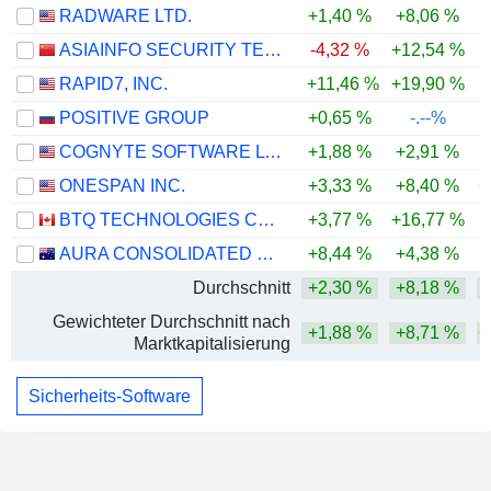
RADWARE LTD.
+1,40 %
+8,06 %
ASIAINFO SECURITY TECHNOLOGIES CO.,LTD.
-4,32 %
+12,54 %
RAPID7, INC.
+11,46 %
+19,90 %
POSITIVE GROUP
+0,65 %
-.--%
COGNYTE SOFTWARE LTD.
+1,88 %
+2,91 %
ONESPAN INC.
+3,33 %
+8,40 %
+
BTQ TECHNOLOGIES CORP.
+3,77 %
+16,77 %
AURA CONSOLIDATED GROUP, INC.
+8,44 %
+4,38 %
Durchschnitt
+2,30 %
+8,18 %
Gewichteter Durchschnitt nach
+1,88 %
+8,71 %
+
Marktkapitalisierung
Sicherheits-Software