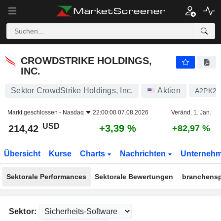
CROWDSTRIKE HOLDINGS, INC.
214,42
$
+3,39 %
CROWDSTRIKE HOLDINGS,
INC.
Sektor CrowdStrike Holdings, Inc.
Aktien
A2PK2
Markt geschlossen -
Nasdaq
22:00:00 07.08.2026
Veränd. 1. Jan.
USD
+3,39 %
214,42
+82,97 %
Übersicht
Kurse
Charts
Nachrichten
Unterneh
Sektorale Performances
Sektorale Bewertungen
branchensp
Sektor: