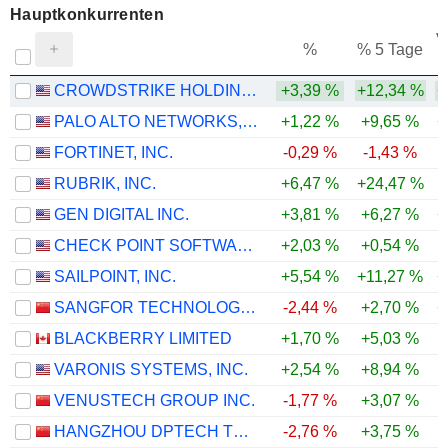
Hauptkonkurrenten
V
%
% 5 Tage
CROWDSTRIKE HOLDINGS, INC.
+3,39 %
+12,34 %
+
PALO ALTO NETWORKS, INC.
+1,22 %
+9,65 %
+
FORTINET, INC.
-0,29 %
-1,43 %
RUBRIK, INC.
+6,47 %
+24,47 %
GEN DIGITAL INC.
+3,81 %
+6,27 %
+
CHECK POINT SOFTWARE TECHNOLOGIES LTD.
+2,03 %
+0,54 %
SAILPOINT, INC.
+5,54 %
+11,27 %
+
SANGFOR TECHNOLOGIES INC.
-2,44 %
+2,70 %
+
BLACKBERRY LIMITED
+1,70 %
+5,03 %
-
VARONIS SYSTEMS, INC.
+2,54 %
+8,94 %
VENUSTECH GROUP INC.
-1,77 %
+3,07 %
HANGZHOU DPTECH TECHNOLOGIES CO.,LTD.
-2,76 %
+3,75 %