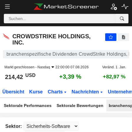
CROWDSTRIKE HOLDINGS, INC.
214,42
$
+3,39 %
CROWDSTRIKE HOLDINGS,
INC.
branchenspezifische Dividenden CrowdStrike Holdings, In
Markt geschlossen -
Nasdaq
22:00:00 07.08.2026
Veränd. 1. Jan.
USD
+3,39 %
214,42
+82,97 %
Übersicht
Kurse
Charts
Nachrichten
Unterneh
Sektorale Performances
Sektorale Bewertungen
branchensp
Sektor: