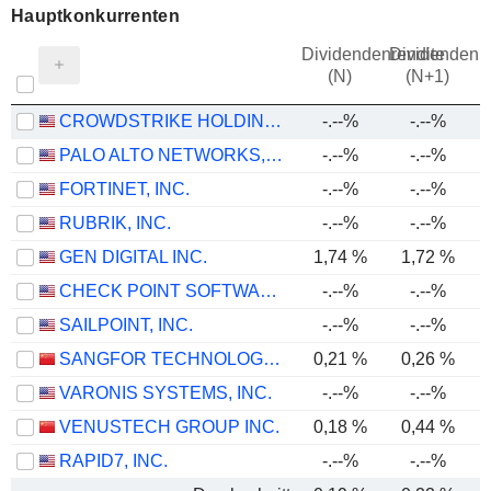
Hauptkonkurrenten
Dividendenrendite
Dividendenre
(N)
(N+1)
CROWDSTRIKE HOLDINGS, INC.
-.--%
-.--%
1
PALO ALTO NETWORKS, INC.
-.--%
-.--%
FORTINET, INC.
-.--%
-.--%
RUBRIK, INC.
-.--%
-.--%
GEN DIGITAL INC.
1,74 %
1,72 %
CHECK POINT SOFTWARE TECHNOLOGIES LTD.
-.--%
-.--%
SAILPOINT, INC.
-.--%
-.--%
SANGFOR TECHNOLOGIES INC.
0,21 %
0,26 %
VARONIS SYSTEMS, INC.
-.--%
-.--%
VENUSTECH GROUP INC.
0,18 %
0,44 %
RAPID7, INC.
-.--%
-.--%