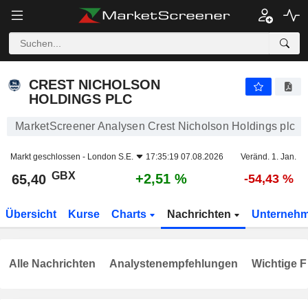
CREST NICHOLSON HOLDINGS PLC
65,40
p
+2,51 %
CREST NICHOLSON
HOLDINGS PLC
MarketScreener Analysen Crest Nicholson Holdings plc
Markt geschlossen -
London S.E.
17:35:19 07.08.2026
Veränd. 1. Jan.
GBX
+2,51 %
65,40
-54,43 %
Übersicht
Kurse
Charts
Nachrichten
Unterneh
Alle Nachrichten
Analystenempfehlungen
Wichtige F