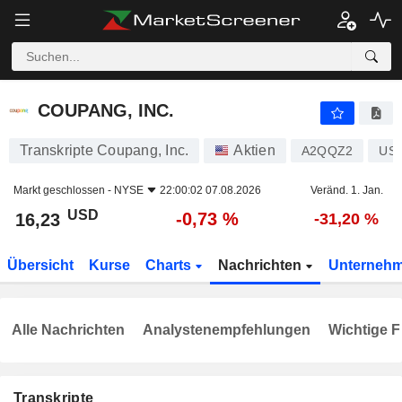
COUPANG, INC.
16,23
$
-0,73 %
COUPANG, INC.
Transkripte Coupang, Inc.
Aktien
A2QQZ2
US2
Markt geschlossen -
NYSE
22:00:02 07.08.2026
Veränd. 1. Jan.
USD
-0,73 %
16,23
-31,20 %
Übersicht
Kurse
Charts
Nachrichten
Unterneh
Alle Nachrichten
Analystenempfehlungen
Wichtige F
Transkripte