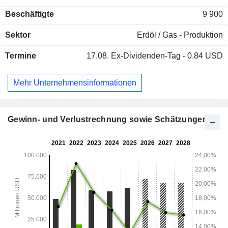
verteilt sich geografisch wie folgt: Vereinigte Staaten (79,4
Beschäftigte
9 900
%), Kanada (6,2 %), Norwegen (4,4 %), Vereinigtes
Königreich (3,3 %), Libyen (3,1 %), China (1,7 %), Malaysia
Sektor
Erdöl / Gas - Produktion
(1,7 %) und Sonstige (0,2 %).
Termine
17.08.
Ex-Dividenden-Tag - 0.84 USD
Mehr Unternehmensinformationen
Gewinn- und Verlustrechnung sowie Schätzungen