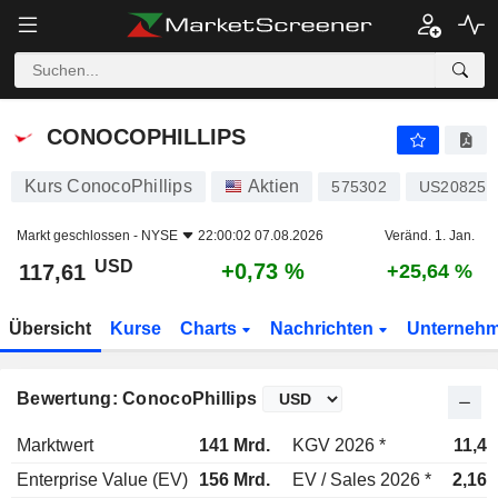
CONOCOPHILLIPS
117,61
$
+0,73 %
CONOCOPHILLIPS
Kurs ConocoPhillips
Aktien
575302
US20825C
Markt geschlossen -
NYSE
22:00:02 07.08.2026
Veränd. 1. Jan.
USD
+0,73 %
117,61
+25,64 %
Übersicht
Kurse
Charts
Nachrichten
Unterneh
Bewertung: ConocoPhillips
Marktwert
141 Mrd.
KGV 2026 *
11,4x
Enterprise Value (EV)
156 Mrd.
EV / Sales 2026 *
2,16x