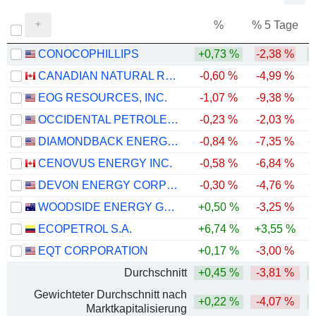
%
% 5 Tage
%
CONOCOPHILLIPS
+0,73 %
-2,38 %
+
CANADIAN NATURAL RESOURCES LIMITED
-0,60 %
-4,99 %
+
EOG RESOURCES, INC.
-1,07 %
-9,38 %
+
OCCIDENTAL PETROLEUM CORPORATION
-0,23 %
-2,03 %
+
DIAMONDBACK ENERGY, INC.
-0,84 %
-7,35 %
+
CENOVUS ENERGY INC.
-0,58 %
-6,84 %
+
DEVON ENERGY CORPORATION
-0,30 %
-4,76 %
+
WOODSIDE ENERGY GROUP LTD
+0,50 %
-3,25 %
+
ECOPETROL S.A.
+6,74 %
+3,55 %
+
EQT CORPORATION
+0,17 %
-3,00 %
Durchschnitt
+0,45 %
-3,81 %
+
Gewichteter Durchschnitt nach
+0,22 %
-4,07 %
+
Marktkapitalisierung