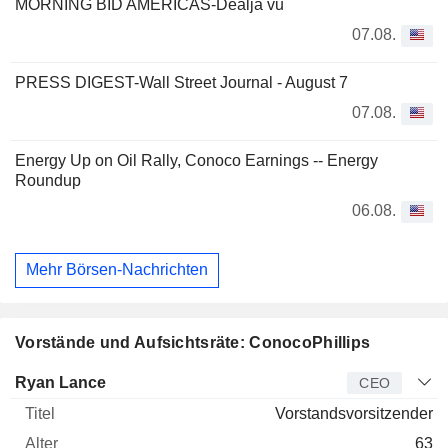
MORNING BID AMERICAS-Dealjà vu
07.08.
PRESS DIGEST-Wall Street Journal - August 7
07.08.
Energy Up on Oil Rally, Conoco Earnings -- Energy
Roundup
06.08.
Mehr Börsen-Nachrichten
Vorstände und Aufsichtsräte: ConocoPhillips
Manager
Titel
Alter
Seit
Ryan Lance
CEO
Vorstandsvorsitzender
63