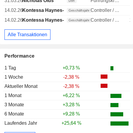
31.03.26
Nicholas Olds
Führungskraft / leitender Angestellter
Don
14.02.26
Kontessa Haynes-Welsh
Controller / Auditor
Geschäftsjahr
14.02.26
Kontessa Haynes-Welsh
Controller / Auditor
1
Geschäftsjahr
Alle Transaktionen
Performance
1 Tag
+0,73 %
1 Woche
-2,38 %
Aktueller Monat
-2,38 %
1 Monat
+6,22 %
3 Monate
+3,28 %
6 Monate
+9,28 %
Laufendes Jahr
+25,64 %