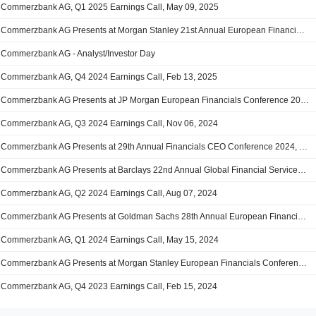
Commerzbank AG, Q1 2025 Earnings Call, May 09, 2025
Commerzbank AG Presents at Morgan Stanley 21st Annual European Financials Conference, Mar-20-2025 08:00 AM
Commerzbank AG - Analyst/Investor Day
Commerzbank AG, Q4 2024 Earnings Call, Feb 13, 2025
Commerzbank AG Presents at JP Morgan European Financials Conference 2024, Nov-22-2024 08:00 AM
Commerzbank AG, Q3 2024 Earnings Call, Nov 06, 2024
Commerzbank AG Presents at 29th Annual Financials CEO Conference 2024, Sep-26-2024 07:45 AM
Commerzbank AG Presents at Barclays 22nd Annual Global Financial Services Conference 2024, Sep-09-2024 03:30 PM
Commerzbank AG, Q2 2024 Earnings Call, Aug 07, 2024
Commerzbank AG Presents at Goldman Sachs 28th Annual European Financials conference, Jun-06-2024 10:25 AM
Commerzbank AG, Q1 2024 Earnings Call, May 15, 2024
Commerzbank AG Presents at Morgan Stanley European Financials Conference, Mar-14-2024 08:00 AM
Commerzbank AG, Q4 2023 Earnings Call, Feb 15, 2024