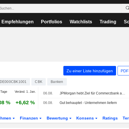
Empfehlungen
Portfolios
Watchlists
Trading
Sc
Zu einer Liste hinzufügen
PDF-
DE000CBK1001
CBK
Banken
 Tage
Veränd. 1. Jan.
06.08.
JPMorgan hebt Ziel für Commerzbank auf 38 Euro - 'Neutral'
08 %
+6,62 %
06.08.
Gut behauptet - Unternehmen liefern
ehmen
Finanzen
Bewertung
Konsens
Ratings
Te