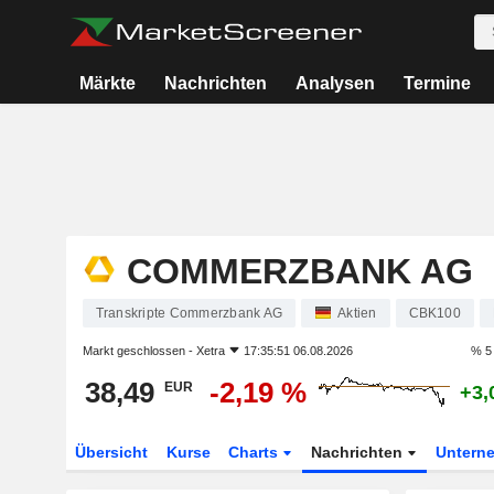
Märkte
Nachrichten
Analysen
Termine
COMMERZBANK AG
Transkripte Commerzbank AG
Aktien
CBK100
Markt geschlossen -
Xetra
17:35:51 06.08.2026
% 5
38,49
-2,19 %
EUR
+3,
Übersicht
Kurse
Charts
Nachrichten
Untern