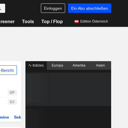
Einloggen
Ein Abo abschließen
reener
Tools
Top / Flop
Edition Österreich
Indizes
Europa
Amerika
Asien
Bericht
DP
DJ
rmine
Sektor
Derivate
ETFs