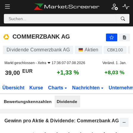
COMMERZBANK AG
39,00
€
+1,33 %
COMMERZBANK AG
Dividende Commerzbank AG
Aktien
CBK100
Markt geschlossen -
Xetra
17:36:07 07.08.2026
Veränd. 1. Jan.
EUR
+1,33 %
39,00
+8,03 %
Übersicht
Kurse
Charts
Nachrichten
Unterneh
Bewertungskennzahlen
Dividende
Gewinn pro Aktie & Dividende: Commerzbank AG