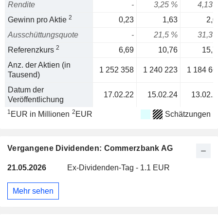
Rendite
-
3,25 %
4,13 
2
Gewinn pro Aktie
0,23
1,63
2,0
Ausschüttungsquote
-
21,5 %
31,3 
2
Referenzkurs
6,69
10,76
15,7
Anz. der Aktien (in
1 252 358
1 240 223
1 184 66
Tausend)
Datum der
17.02.22
15.02.24
13.02.2
Veröffentlichung
1
2
EUR in Millionen
EUR
Schätzungen
Vergangene Dividenden: Commerzbank AG
21.05.2026
Ex-Dividenden-Tag - 1.1 EUR
Mehr sehen