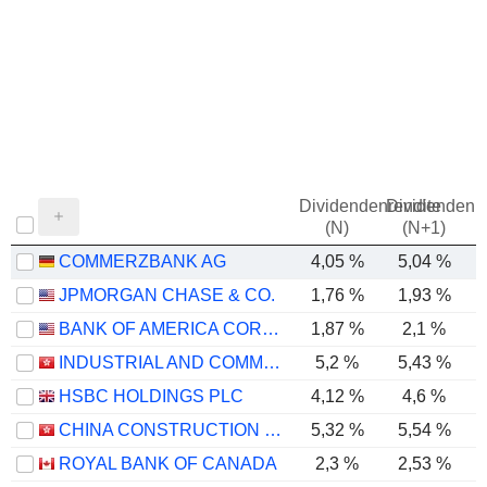
Dividendenrendite
Dividendenre
(N)
(N+1)
COMMERZBANK AG
4,05 %
5,04 %
JPMORGAN CHASE & CO.
1,76 %
1,93 %
BANK OF AMERICA CORPORATION
1,87 %
2,1 %
INDUSTRIAL AND COMMERCIAL BANK OF CHINA LIMITED
5,2 %
5,43 %
HSBC HOLDINGS PLC
4,12 %
4,6 %
CHINA CONSTRUCTION BANK CORPORATION
5,32 %
5,54 %
ROYAL BANK OF CANADA
2,3 %
2,53 %