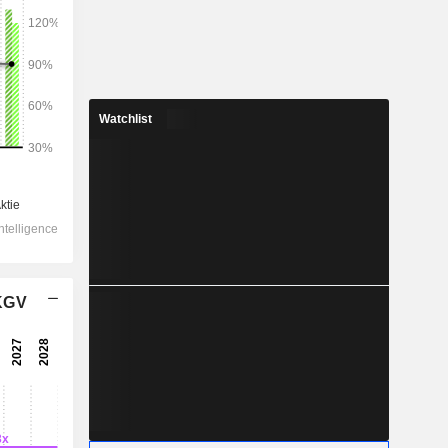
2028
Watchlist
7 796
5,92 %
5 607
7,5 %
5 570
7,48 %
 KGV
-161,3
6 266
6,98 %
4 513
1,99 %