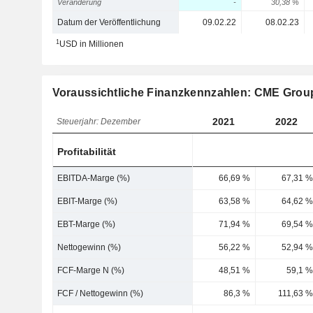
Veränderung
-
30,38 %
Datum der Veröffentlichung
09.02.22
08.02.23
1
USD in Millionen
Voraussichtliche Finanzkennzahlen: CME Group
2021
2022
Steuerjahr: Dezember
Profitabilität
EBITDA-Marge (%)
66,69 %
67,31 %
EBIT-Marge (%)
63,58 %
64,62 %
EBT-Marge (%)
71,94 %
69,54 %
Nettogewinn (%)
56,22 %
52,94 %
FCF-Marge N (%)
48,51 %
59,1 %
FCF / Nettogewinn (%)
86,3 %
111,63 %