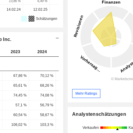
13,86 %
6,49 %
16,6 %
4,2 %
10,21 %
14.02.24
12.02.25
04.02.26
-
-
Schätzungen
 Inc.
2023
2024
2025
2026
2027
67,86 %
70,12 %
71,04 %
71,13 %
70,86 
65,61 %
68,26 %
69,39 %
69,72 %
70,4 
Mehr Ratings
74,45 %
74,08 %
81,75 %
76,72 %
79,57 
57,1 %
56,79 %
61,67 %
62,37 %
60,11 
Analystenschätzungen
60,54 %
58,67 %
64,31 %
62,1 %
65,42 
106,02 %
103,3 %
104,29 %
99,56 %
108,83 
Verkaufen
Ka