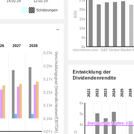
14.02.24
12.02.25
04.02.26
-
-
Schätzungen
Entwicklung der
Dividendenrendite