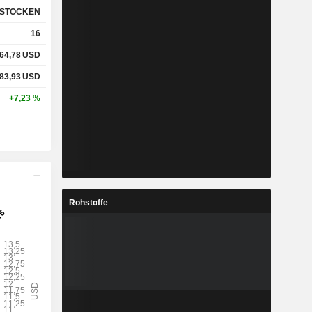
STOCKEN
16
%
2,7 %
64,78
USD
%
16,27 %
83,93
USD
+7,23 %
-
-
-
-
Rohstoffe
%
1,33 %
%
1,85 %
%
2,03 %