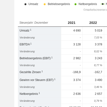
2021
2022
Steuerjahr: Dezember
1
Umsatz
4 690
5 019
Veränderung
-
7,03 %
1
EBITDA
3 128
3 378
Veränderung
-
8,02 %
1
Betriebsergebnis (EBIT)
2 982
3 243
Veränderung
-
8,77 %
1
Gezahlte Zinsen
-166,9
-162,7
1
Gewinn vor Steuern (EBT)
3 374
3 490
Veränderung
-
3,46 %
1
Nettoergebnis
2 636
2 657
Veränderung
-
0,79 %