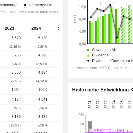
2023
2024
2025
2026
2027
5 579
6 130
6 521
7 037
7 361
11,15 %
9,88 %
6,37 %
7,92 %
4,61 %
3 786
4 298
4 632
5 005
5 216
12,06 %
13,53 %
7,77 %
8,05 %
4,2 %
3 660
4 184
4 525
4 906
5 182
12,85 %
14,32 %
8,14 %
8,43 %
5,63 %
Historische Entwicklung
-159,4
-160,9
-173,4
-169,5
-166,1
4 154
4 541
5 330
5 398
5 857
19 %
9,34 %
17,38 %
1,27 %
8,5 %
3 186
3 482
4 021
4 389
4 425
19,89 %
9,29 %
15,5 %
9,15 %
0,82 %