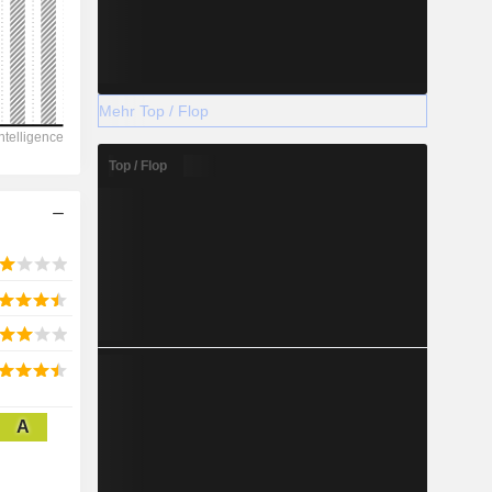
2028
Mehr Top / Flop
-658
Top / Flop
1,05 %
-
2028
103,9
A
4,8 %
5 126