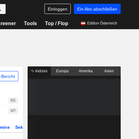
Einloggen
Ein Abo abschließen
reener
Tools
Top / Flop
Edition Österreich
Indizes
Europa
Amerika
Asien
Bericht
RE
MT
rmine
Sektor
Derivate
ETFs