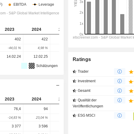
2023
2024
2025
2026
2027
402
422
-1 120
-695
-665
-44,01 %
4,98 %
-365,4 %
37,92 %
4,32 %
14.02.24
12.02.25
04.02.26
-
-
Ratings
Schätzungen
Trader
Investment
Gesamt
2023
2024
2025
2026
2027
Qualität der
Veröffentlichungen
76,4
94
83,5
94,37
99,19
ESG MSCI
-14,83 %
23,04 %
-11,17 %
13,02 %
5,11 %
3 377
3 596
4 194
4 370
4 816