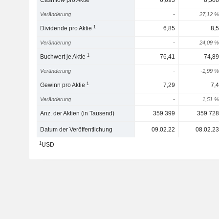
Cashflow pro Aktie
6,693
8,508
Veränderung
-
27,12 %
1
Dividende pro Aktie
6,85
8,5
Veränderung
-
24,09 %
1
Buchwert je Aktie
76,41
74,89
Veränderung
-
-1,99 %
1
Gewinn pro Aktie
7,29
7,4
Veränderung
-
1,51 %
Anz. der Aktien (in Tausend)
359 399
359 728
Datum der Veröffentlichung
09.02.22
08.02.23
1
USD