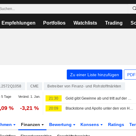
Empfehlungen
Portfolios
Watchlists
Trading
Sc
Zu einer Liste hinzufügen
PDF-
12572Q1058
CME
Betreiber von Finanz- und Rohstoffmärkten
 5 Tage
Veränd. 1. Jan.
21:30
Gold gibt Gewinne ab und tritt auf der Stelle, während Öl wegen Irans Vorschlag zu Verbot 'feindlicher' Schiffe in der Straße von Hormus steigt
1,09 %
-3,21 %
20:09
Blackstone und Apollo unter den von Hackern ins Visier genommenen Unternehmen
ehmen
Finanzen
Bewertung
Konsens
Ratings
Te