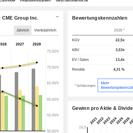
Cashflow
Finanzkennzahlen
Geschäftsbereiche
: CME Group Inc.
Bewertungskennzahlen
Jährlich
Vierteljährlich
2026 *
KGV
22,5x
KBV
3,53x
EV / Sales
13,4x
Rendite
4,31 %
Mehr
* Schätzungen
Bewertungskennza
Gewinn pro Aktie & Divid