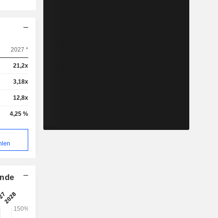
2027 *
21,2x
3,18x
12,8x
4,25 %
hlen
ende