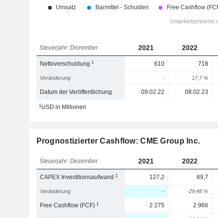
2021
2022
Steuerjahr: Dezember
1
Nettoverschuldung
610
718
Veränderung
-
17,7 %
Datum der Veröffentlichung
09.02.22
08.02.23
1
USD in Millionen
Prognostizierter Cashflow: CME Group Inc.
2021
2022
Steuerjahr: Dezember
1
CAPEX Investitionsaufwand
127,2
89,7
Veränderung
-
-29,48 %
1
Free Cashflow (FCF)
2 275
2 966