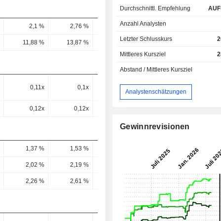
Durchschnittl. Empfehlung
AUF
Anzahl Analysten
2,1 %
2,76 %
2,4 %
2,17 %
2,5 
Letzter Schlusskurs
2
11,88 %
13,87 %
14,62 %
15,79 %
16,41 
Mittleres Kursziel
2
Abstand / Mittleres Kursziel
0,11x
0,1x
-
-
Analystenschätzungen
0,12x
0,12x
-
-
Gewinnrevisionen
1,37 %
1,53 %
1,28 %
1,34 %
1,35 
2,02 %
2,19 %
1,8 %
1,89 %
1,9 
2,26 %
2,61 %
1,99 %
2,16 %
2,06 