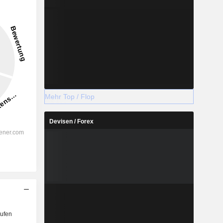
6,45 %
-
2028
Mehr Top / Flop
Devisen / Forex
%
71,92 %
%
71,44 %
%
80,37 %
%
57,89 %
%
65,75 %
%
113,59 %
ufen