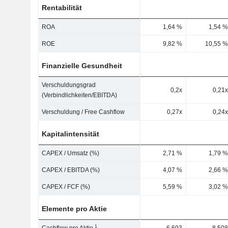
Rentabilität
ROA
1,64 %
1,54 %
ROE
9,82 %
10,55 %
Finanzielle Gesundheit
Verschuldungsgrad
0,2x
0,21x
(Verbindlichkeiten/EBITDA)
Verschuldung / Free Cashflow
0,27x
0,24x
Kapitalintensität
CAPEX / Umsatz (%)
2,71 %
1,79 %
CAPEX / EBITDA (%)
4,07 %
2,66 %
CAPEX / FCF (%)
5,59 %
3,02 %
Elemente pro Aktie
1