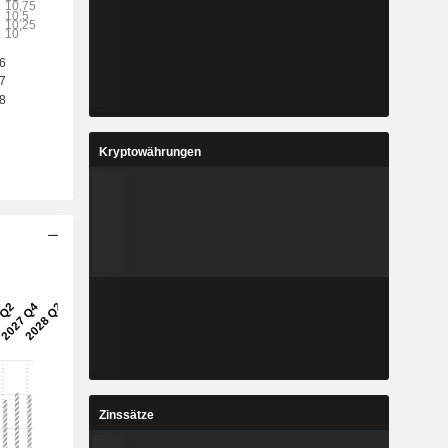
-
-
-
-
5
11,86
%
5,43 %
9
99,61
%
19,75 %
Kryptowährungen
9
13,21
%
5,8 %
9
359 579
-
-
Zinssätze