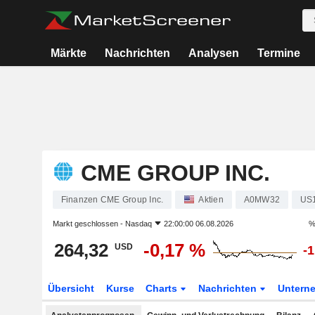
Märkte
Nachrichten
Analysen
Termine
CME GROUP INC.
Finanzen CME Group Inc.
Aktien
A0MW32
US
Markt geschlossen -
Nasdaq
22:00:00 06.08.2026
%
264,32
-0,17 %
USD
-
Übersicht
Kurse
Charts
Nachrichten
Untern