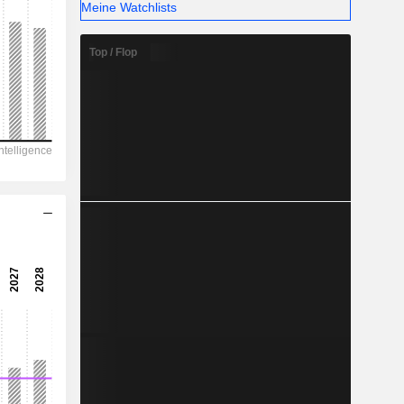
-
Meine Watchlists
Top / Flop