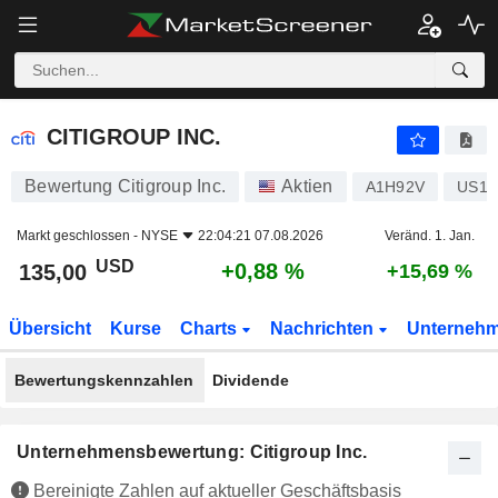
CITIGROUP INC.
135,00
$
+0,88 %
CITIGROUP INC.
Bewertung Citigroup Inc.
Aktien
A1H92V
US17
Markt geschlossen -
NYSE
22:04:21 07.08.2026
Veränd. 1. Jan.
USD
+0,88 %
135,00
+15,69 %
Übersicht
Kurse
Charts
Nachrichten
Unterneh
Bewertungskennzahlen
Dividende
Unternehmensbewertung: Citigroup Inc.
Bereinigte Zahlen auf aktueller Geschäftsbasis