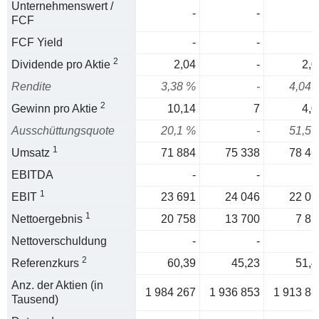
Unternehmenswert /
-
-
FCF
FCF Yield
-
-
2
Dividende pro Aktie
2,04
-
2,0
Rendite
3,38 %
-
4,04 
2
Gewinn pro Aktie
10,14
7
4,0
Ausschüttungsquote
20,1 %
-
51,5 
1
Umsatz
71 884
75 338
78 46
EBITDA
-
-
1
EBIT
23 691
24 046
22 09
1
Nettoergebnis
20 758
13 700
7 85
Nettoverschuldung
-
-
2
Referenzkurs
60,39
45,23
51,4
Anz. der Aktien (in
1 984 267
1 936 853
1 913 88
Tausend)