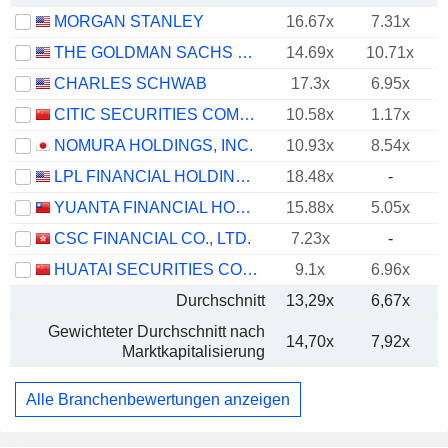
MORGAN STANLEY
16.67x
7.31x
THE GOLDMAN SACHS GROUP, INC.
14.69x
10.71x
CHARLES SCHWAB
17.3x
6.95x
CITIC SECURITIES COMPANY LIMITED
10.58x
1.17x
NOMURA HOLDINGS, INC.
10.93x
8.54x
LPL FINANCIAL HOLDINGS INC.
18.48x
-
YUANTA FINANCIAL HOLDING CO., LTD.
15.88x
5.05x
CSC FINANCIAL CO., LTD.
7.23x
-
HUATAI SECURITIES CO., LTD.
9.1x
6.96x
Durchschnitt
13,29x
6,67x
Gewichteter Durchschnitt nach
14,70x
7,92x
Marktkapitalisierung
Alle Branchenbewertungen anzeigen