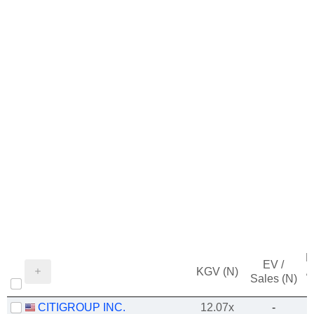
M
EV /
KGV (N)
/
Sales (N)
CITIGROUP INC.
12.07x
-