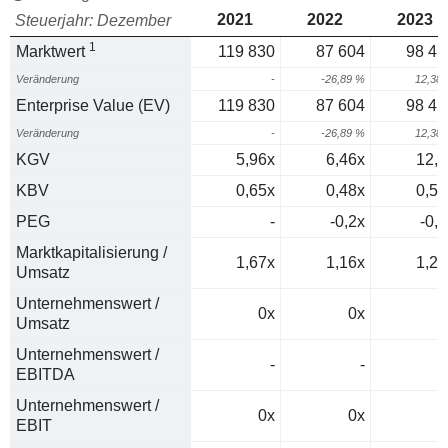
2021
2022
2023
Steuerjahr: Dezember
1
Marktwert
119 830
87 604
98 45
Veränderung
-
-26,89 %
12,38
Enterprise Value (EV)
119 830
87 604
98 45
Veränderung
-
-26,89 %
12,38
KGV
5,96x
6,46x
12,7
KBV
0,65x
0,48x
0,52
PEG
-
-0,2x
-0,3
Marktkapitalisierung /
1,67x
1,16x
1,25
Umsatz
Unternehmenswert /
0x
0x
0
Umsatz
Unternehmenswert /
-
-
EBITDA
Unternehmenswert /
0x
0x
0
EBIT