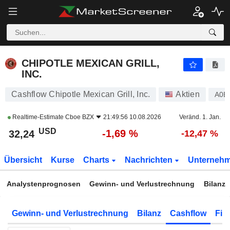
CHIPOTLE MEXICAN GRILL, INC.
32,24
$
-1,69 %
CHIPOTLE MEXICAN GRILL,
INC.
Cashflow Chipotle Mexican Grill, Inc.
Aktien
A0E
Realtime-Estimate
Cboe BZX
21:49:56 10.08.2026
Veränd. 1. Jan.
USD
-1,69 %
32,24
-12,47 %
Übersicht
Kurse
Charts
Nachrichten
Unterneh
Analystenprognosen
Gewinn- und Verlustrechnung
Bilanz
Gewinn- und Verlustrechnung
Bilanz
Cashflow
Fin