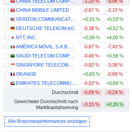
CHINA TELECOM CORPORATION LIMITED
-1,10 %
-5,06 %
-
CHINA MOBILE LIMITED
-0,67 %
-2,15 %
VERIZON COMMUNICATIONS, INC.
+0,15 %
+0,53 %
DEUTSCHE TELEKOM AG
-0,38 %
+8,52 %
NTT, INC.
+2,59 %
+4,00 %
AMÉRICA MÓVIL, S.A.B. DE C.V.
-0,87 %
-7,43 %
+
SAUDI TELECOM COMPANY
-0,46 %
+0,56 %
SINGAPORE TELECOMMUNICATIONS LIMITED
-0,92 %
-3,38 %
ORANGE
+0,83 %
-0,69 %
+
EMIRATES TELECOMMUNICATIONS GROUP COMPANY
-0,02 %
+0,69 %
Durchschnitt
-0,09 %
-0,24 %
Gewichteter Durchschnitt nach
-0,15 %
+0,35 %
Marktkapitalisierung
Alle Branchenperformances anzeigen