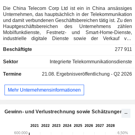
Die China Telecom Corp Ltd ist ein in China ansässiges
Unternehmen, das hauptsächlich in der Telekommunikation
und damit verbundenen Geschäftsbereichen tätig ist. Zu den
Hauptgeschäftsbereichen des Unternehmens zählen
Mobilfunkdienste, Festnetz- und Smart-Home-Dienste,
industrielle digitale Dienste sowie der Verkauf von
Rohstoffen. Der Geschäftsbereich Mobilfunkdienste des
Beschäftigte
277 911
Unternehmens umfasst in erster Linie Mobilfunkdienste wie
Mobiltelefonie, mobilen Internetzugang und SMS-Dienste.
Sektor
Integrierte Telekommunikationsdienste
Das Festnetz- und Smart-Home-Geschäft des
Unternehmens umfasst in erster Linie Festnetztelefonie,
Termine
21.08.
Ergebnisveröffentlichung - Q2 2026
Breitbandzugang und Smart-Home-Dienste. Das Geschäft
mit industriellen Digitaldiensten umfasst vor allem Industrie-
Clouds, Internet-Rechenzentren (IDCs), digitale Plattformen
Mehr Unternehmensinformationen
und dedizierte Netzwerkleitungen. Der Rohstoffverkauf des
Unternehmens bezieht sich auf den Verkauf von
Mobilfunkendgeräten und Festnetzkommunikationsgeräten
an Endnutzer. Das Unternehmen vertreibt seine Produkte
Gewinn- und Verlustrechnung sowie Schätzungen
auf dem heimischen Markt.