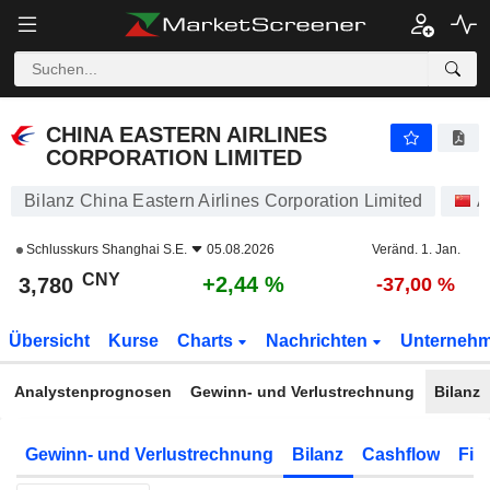
CHINA EASTERN AIRLINES CORPORATION LIMITED
3,780
¥
+2,44 %
CHINA EASTERN AIRLINES
CORPORATION LIMITED
Bilanz China Eastern Airlines Corporation Limited
A
Schlusskurs
Shanghai S.E.
05.08.2026
Veränd. 1. Jan.
CNY
+2,44 %
3,780
-37,00 %
Übersicht
Kurse
Charts
Nachrichten
Unterneh
Analystenprognosen
Gewinn- und Verlustrechnung
Bilanz
Gewinn- und Verlustrechnung
Bilanz
Cashflow
Fin