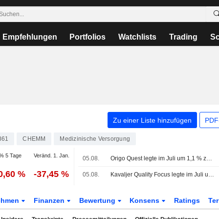
Empfehlungen
Portfolios
Watchlists
Trading
Sc
Zu einer Liste hinzufügen
PDF-
861
CHEMM
Medizinische Versorgung
% 5 Tage
Veränd. 1. Jan.
05.08.
Origo Quest legte im Juli um 1,1 % zu - schloss Short-Position in Balco
0,60 %
-37,45 %
05.08.
Kavaljer Quality Focus legte im Juli um 4,1 % zu - starke Berichtssaison und höhere Akquisitionsaktivität
ehmen
Finanzen
Bewertung
Konsens
Ratings
Te