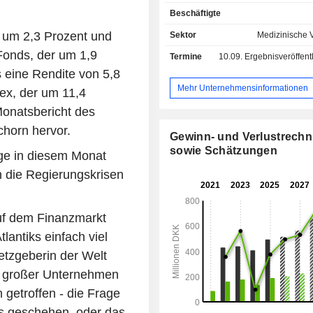
Geschäftsbereiche unterteilt: Instr
Beschäftigte
eine Reihe von NucleoCounter Anal
für die Zählung von Säugetier-, Tier-
 um 2,3 Prozent und
Sektor
Medizinische 
Spermazellen sowie von somatischen
Fonds, der um 1,9
Termine
10.09.
Ergebnisveröffentlichung - 
Milch anbieten; Verbrauchsmate
s eine Rendite von 5,8
Einwegkassetten, Lösungen, Reag
Objektträger vertreibt; und Sonstiges
Mehr Unternehmensinformationen
dex, der um 11,4
anderem für die Entwickl
Monatsbericht des
Partnerschaften in einer R
Forschungsprojekten verantwortlic
chorn hervor.
Gewinn- und Verlustrech
analytischen Produkte des Unt
sowie Schätzungen
ge in diesem Monat
basieren auf einer Technolo
Fluoreszenzmikroskopie mit d
n die Regierungskrisen
Bildgebung kombiniert. Das Kunde
umfasst Unternehmen, die hauptsächl
pharmazeutischen, lebensmittelvera
 auf dem Finanzmarkt
und landwirtschaftlichen Industrie 
tlantiks einfach viel
Darüber hinaus ist das Unterne
Muttergesellschaft von ChemoMetec 
tzgeberin der Welt
r, großer Unternehmen
 getroffen - die Frage
s geschehen, oder das