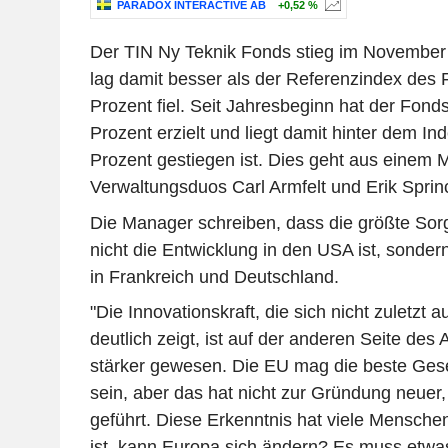
PARADOX INTERACTIVE AB
+0,52 %
Der TIN Ny Teknik Fonds stieg im November
lag damit besser als der Referenzindex des 
Prozent fiel. Seit Jahresbeginn hat der Fond
Prozent erzielt und liegt damit hinter dem In
Prozent gestiegen ist. Dies geht aus einem 
Verwaltungsduos Carl Armfelt und Erik Sprin
Die Manager schreiben, dass die größte Sor
nicht die Entwicklung in den USA ist, sonder
in Frankreich und Deutschland.
"Die Innovationskraft, die sich nicht zuletzt
deutlich zeigt, ist auf der anderen Seite des A
stärker gewesen. Die EU mag die beste Gese
sein, aber das hat nicht zur Gründung neue
geführt. Diese Erkenntnis hat viele Menschen
ist, kann Europa sich ändern? Es muss etwa