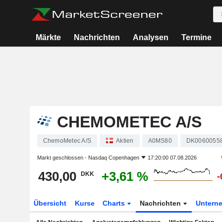
Märkte
Nachrichten
Analysen
Termine
CHEMOMETEC A/S
ChemoMetec A/S
Aktien
A0MS80
DK0060055
Markt geschlossen -
Nasdaq Copenhagen
17:20:00 07.08.2026
430,00
+3,61 %
DKK
-
Übersicht
Kurse
Charts
Nachrichten
Untern