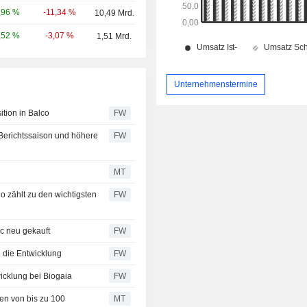
-11,34 %
,96 %
10,49 Mrd.
-3,07 %
,52 %
1,51 Mrd.
Unternehmenstermine
ition in Balco
FW
e Berichtssaison und höhere
FW
MT
 zählt zu den wichtigsten
FW
ec neu gekauft
FW
 die Entwicklung
FW
wicklung bei Biogaia
FW
en von bis zu 100
MT