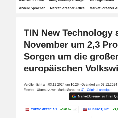
Alle Nachrichten
Analystenempfehlungen
Wichtige Fakten
Andere Sprachen
MarketScreener Artikel
MarketScreener A
TIN New Technology s
November um 2,3 Pro
Sorgen um die große
europäischen Volkswi
Veröffentlicht am 03.12.2024 um 10:26 - Geändert am 03.12.2024
Finwire - Übersetzt von MarketScreener
-
Original anzeigen
MarketScreener zu Ihren Qu
CHEMOMETEC A/S
+3,61 %
HUBSPOT, INC.
+3,