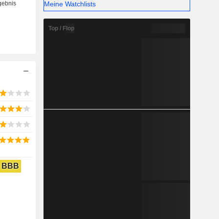
Meine Watchlists
Top / Flop
BBB