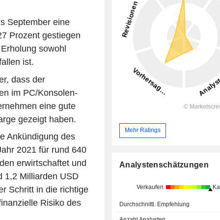
is September eine
27 Prozent gestiegen
 Erholung sowohl
llen ist.
r, dass der
gen im PC/Konsolen-
ternehmen eine gute
arge gezeigt haben.
Mehr Ratings
die Ankündigung des
ahr 2021 für rund 640
en erwirtschaftet und
Analystenschätzungen
d 1,2 Milliarden USD
Verkaufen
Ka
r Schritt in die richtige
inanzielle Risiko des
Durchschnittl. Empfehlung
Anzahl Analysten