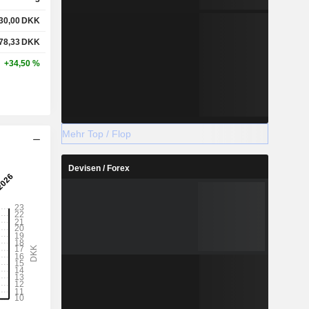
30,00
DKK
78,33
DKK
+34,50 %
Mehr Top / Flop
Devisen / Forex