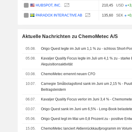
HUBSPOT, INC.
210,45
USD
+3
PARADOX INTERACTIVE AB
135,60
SEK
+0
Aktuelle Nachrichten zu ChemoMetec A/S
05.08.
Origo Quest legte im Juli um 1,1 % zu - schloss Short-Pos
05.08.
Kavaljer Quality Focus legte im Juli um 4,1 % zu - stark
Akquisitionsaktivität
03.08.
ChemoMetec ernennt neuen CFO
10.07.
Carnegie Småbolagsfond sank im Juni um 2,15 % - Puuilo
Beitragsleistern
06.07.
Kavaljer Quality Focus verlor im Juni 3,4 % - Chemomet
03.07.
Origo Quest sank im Juni um 6,5% - Long-Book belastete
05.06.
Origo Quest legt im Mai um 0,8 Prozent zu - positive Ent
15.05.
ChemoMetec lanciert Aktienrückkaufprogramm im Volum