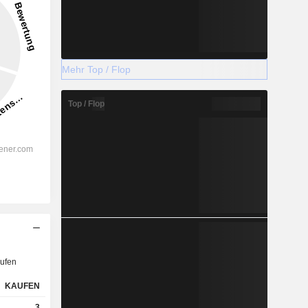
Mehr Top / Flop
Top / Flop
ufen
KAUFEN
3