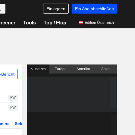
Einloggen
Ein Abo abschließen
reener
Tools
Top / Flop
Edition Österreich
Indizes
Europa
Amerika
Asien
Bericht
FW
FW
rmine
Sektor
Derivate
ETFs