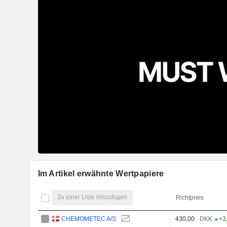
Im Artikel erwähnte Wertpapiere
Zu einer Liste hinzufügen
Richtpreis
CHEMOMETEC A/S
430,00
DKK
+3