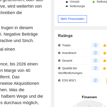
ve, wird weiterhin von
chreiben die
Mehr Finanzdaten
trugen in diesem
. Negative Beiträge
Ratings
active und Sinch.
Trader
al einen
Investment
Gesamt
ence, bis 2026 einen
Qualität der
ven Marge von 40
Veröffentlichungen
tfernt. Das
ESG MSCI
rweise Akquisitionen
chen. Was die
auf halbem Wege und die
es durchaus möglich,