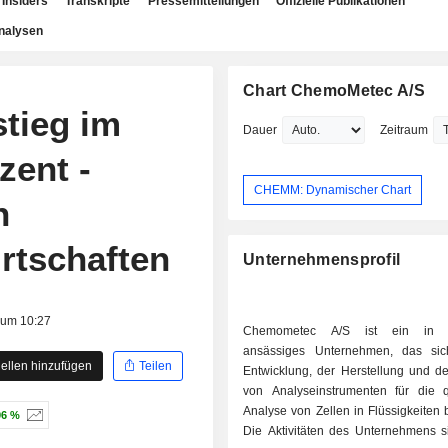
Insiders
Transkripte
Pressemitteilungen
Offizielle Publikationen
nalysen
Chart ChemoMetec A/S
tieg im
Dauer
Zeitraum
zent -
CHEMM: Dynamischer Chart
n
rtschaften
Unternehmensprofil
 um 10:27
Chemometec A/S ist ein in 
ansässiges Unternehmen, das sic
ellen hinzufügen
Teilen
Entwicklung, der Herstellung und de
von Analyseinstrumenten für die qu
Analyse von Zellen in Flüssigkeiten b
96 %
Die Aktivitäten des Unternehmens si