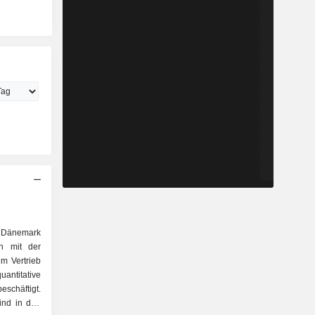
Dänemark
h mit der
m Vertrieb
antitative
eschäftigt.
nd in drei