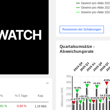
Revisionen der Schätzungen
Quartalsumsätze -
Abweichungsrate
%
% 5 Tage
Kap.
-0,60 %
,61 %
1,16 Mrd.