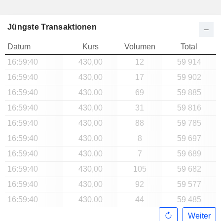
Jüngste Transaktionen
Datum
Kurs
Volumen
Total
16:59:40
430,00
12
59 914
16:59:40
430,00
17
59 902
16:59:40
430,00
69
59 885
16:59:40
430,00
31
59 816
16:59:40
430,00
88
59 785
16:59:40
430,00
8
59 697
16:59:40
430,00
7
59 689
16:59:40
430,00
105
59 682
16:59:40
430,00
92
59 577
16:59:40
430,00
44
59 485
Weiter