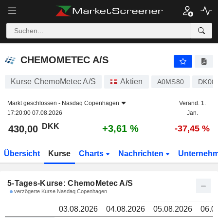
CHEMOMETEC A/S
430,00
k
CHEMOMETEC A/S
Kurse ChemoMetec A/S
Aktien
A0MS80
DK00
Markt geschlossen -
Nasdaq Copenhagen
Veränd. 1.
17:20:00 07.08.2026
Jan.
DKK
+3,61 %
430,00
-37,45 %
Übersicht
Kurse
Charts
Nachrichten
Unterneh
5-Tages-Kurse: ChemoMetec A/S
verzögerte Kurse Nasdaq Copenhagen
03.08.2026
04.08.2026
05.08.2026
06.0