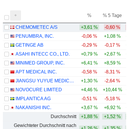
%
% 5 Tage
%
CHEMOMETEC A/S
+3,61 %
-0,60 %
-
PENUMBRA, INC.
-0,06 %
+1,08 %
+
GETINGE AB
-0,29 %
-0,17 %
+
ASAHI INTECC CO., LTD.
+0,79 %
+2,67 %
+
MINIMED GROUP, INC.
+6,41 %
+8,59 %
APT MEDICAL INC.
-0,58 %
-8,31 %
-
JIANGSU YUYUE MEDICAL EQUIPMENT & SUPPLY CO., LTD.
+1,30 %
-2,64 %
-
NOVOCURE LIMITED
+4,46 %
+10,44 %
+
IMPLANTICA AG
-0,51 %
-5,18 %
-
NAKANISHI INC.
+3,67 %
+6,92 %
+
Durchschnitt
+1,88 %
+1,52 %
+
Gewichteter Durchschnitt nach
+1,26 %
+1,35 %
+