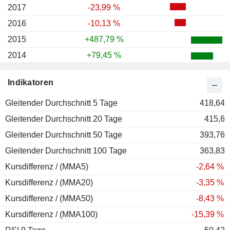
2017
-23,99 %
2016
-10,13 %
2015
+487,79 %
2014
+79,45 %
2013
+15,51 %
Indikatoren
2012
-28,99 %
Gleitender Durchschnitt 5 Tage
2011
-20,54 %
418,64
Gleitender Durchschnitt 20 Tage
2010
-31,71 %
415,6
Gleitender Durchschnitt 50 Tage
2009
-28,70 %
393,76
Gleitender Durchschnitt 100 Tage
2008
-52,28 %
363,83
Kursdifferenz / (MMA5)
2007
+47,85 %
-2,64 %
Kursdifferenz / (MMA20)
2006
-25,91 %
-3,35 %
Kursdifferenz / (MMA50)
-8,43 %
Kursdifferenz / (MMA100)
-15,39 %