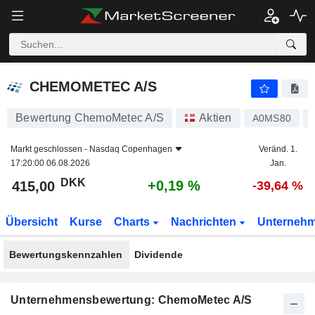
CHEMOMETEC A/S
415,00
kr
+0,19 %
CHEMOMETEC A/S
Bewertung ChemoMetec A/S
Aktien
A0MS80
Markt geschlossen -
Nasdaq Copenhagen
Veränd. 1.
17:20:00 06.08.2026
Jan.
DKK
+0,19 %
415,00
-39,64 %
Übersicht
Kurse
Charts
Nachrichten
Unterneh
Bewertungskennzahlen
Dividende
Unternehmensbewertung: ChemoMetec A/S