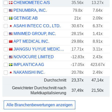
CHEMOMETEC A/S
35.56x
13.27x
PENUMBRA, INC.
79.8x
7.64x
GETINGE AB
21x
2.09x
ASAHI INTECC CO., LTD.
30.67x
6.37x
MINIMED GROUP, INC.
28.15x
1.41x
APT MEDICAL INC.
29.88x
8.91x
JIANGSU YUYUE MEDICAL EQUIPMENT & SUPPLY CO., LTD.
17.71x
3.11x
NOVOCURE LIMITED
-12.83x
2.43x
IMPLANTICA AG
-17.05x
423.67x
NAKANISHI INC.
20.78x
2.49x
Durchschnitt
23,37x
47,14x
Gewichteter Durchschnitt nach
37,49x
21,50x
Marktkapitalisierung
Alle Branchenbewertungen anzeigen