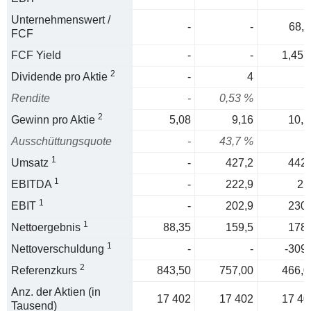
Unternehmenswert /
-
-
68,8
FCF
FCF Yield
-
-
1,45 
2
Dividende pro Aktie
-
4
Rendite
-
0,53 %
2
Gewinn pro Aktie
5,08
9,16
10,2
Ausschüttungsquote
-
43,7 %
1
Umsatz
-
427,2
442,
1
EBITDA
-
222,9
25
1
EBIT
-
202,9
230,
1
Nettoergebnis
88,35
159,5
178,
1
Nettoverschuldung
-
-
-309,
2
Referenzkurs
843,50
757,00
466,0
Anz. der Aktien (in
17 402
17 402
17 40
Tausend)