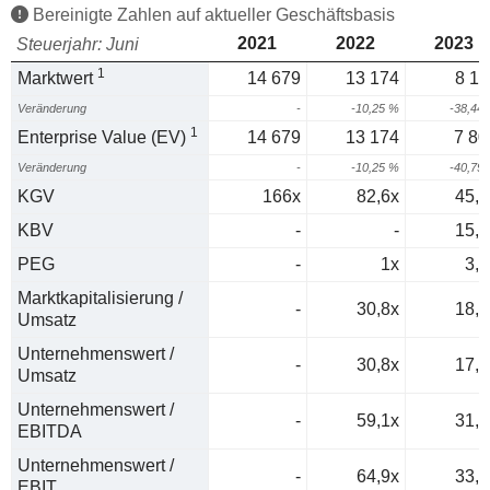
Bereinigte Zahlen auf aktueller Geschäftsbasis
2021
2022
2023
Steuerjahr: Juni
1
Marktwert
14 679
13 174
8 11
Veränderung
-
-10,25 %
-38,44
1
Enterprise Value (EV)
14 679
13 174
7 80
Veränderung
-
-10,25 %
-40,79
KGV
166x
82,6x
45,4
KBV
-
-
15,2
PEG
-
1x
3,7
Marktkapitalisierung /
-
30,8x
18,3
Umsatz
Unternehmenswert /
-
30,8x
17,6
Umsatz
Unternehmenswert /
-
59,1x
31,1
EBITDA
Unternehmenswert /
-
64,9x
33,8
EBIT