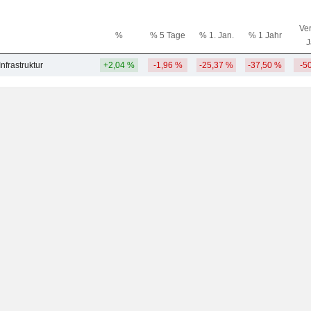
Ver
%
% 5 Tage
% 1. Jan.
% 1 Jahr
J
nfrastruktur
+2,04 %
-1,96 %
-25,37 %
-37,50 %
-5