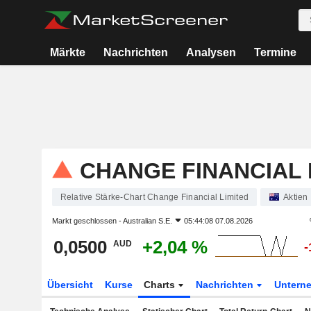
Märkte
Nachrichten
Analysen
Termine
CHANGE FINANCIAL 
Relative Stärke-Chart Change Financial Limited
Aktien
Markt geschlossen -
Australian S.E.
05:44:08 07.08.2026
0,0500
+2,04 %
AUD
-
Übersicht
Kurse
Charts
Nachrichten
Untern