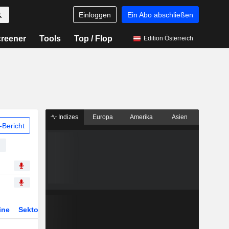
Einloggen
Ein Abo abschließen
reener
Tools
Top / Flop
Edition Österreich
Indizes
Europa
Amerika
Asien
Bericht
ine
Sektor
Derivate