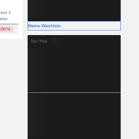
änd. 5
Kap.
KF
MF
LF
ahre
Meine Watchlists
0,00 %
24,38 Mio.
Top / Flop