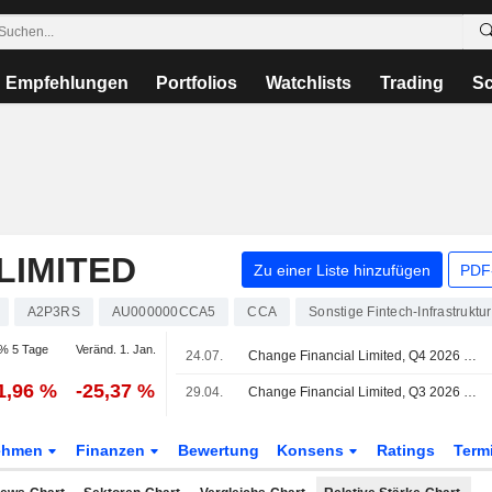
Empfehlungen
Portfolios
Watchlists
Trading
Sc
LIMITED
Zu einer Liste hinzufügen
PDF-
A2P3RS
AU000000CCA5
CCA
Sonstige Fintech-Infrastruktur
% 5 Tage
Veränd. 1. Jan.
24.07.
Change Financial Limited, Q4 2026 Earnings Call, Jul 24, 2026
1,96 %
-25,37 %
29.04.
Change Financial Limited, Q3 2026 Earnings Call, Apr 29, 2026
ehmen
Finanzen
Bewertung
Konsens
Ratings
Term