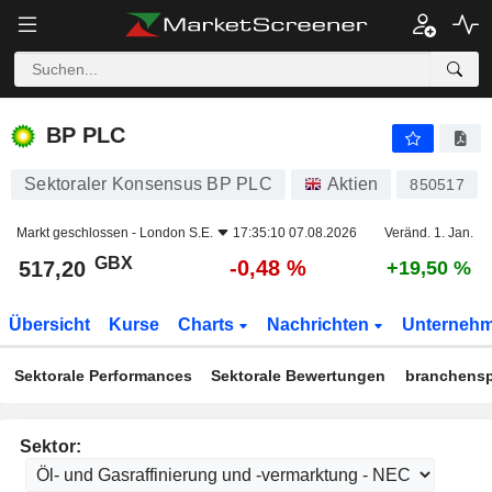
BP PLC
517,20
p
-0,48 %
BP PLC
Sektoraler Konsensus BP PLC
Aktien
850517
Markt geschlossen -
London S.E.
17:35:10 07.08.2026
Veränd. 1. Jan.
GBX
-0,48 %
517,20
+19,50 %
Übersicht
Kurse
Charts
Nachrichten
Unterneh
Sektorale Performances
Sektorale Bewertungen
branchensp
Sektor: