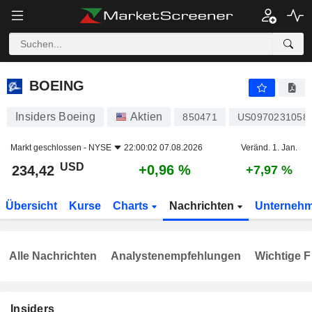
BOEING
234,42
$
+0,96 %
BOEING
Insiders Boeing
Aktien
850471
US0970231058
Markt geschlossen -
NYSE
22:00:02 07.08.2026
Veränd. 1. Jan.
USD
+0,96 %
234,42
+7,97 %
Übersicht
Kurse
Charts
Nachrichten
Unterneh
Alle Nachrichten
Analystenempfehlungen
Wichtige F
Insiders