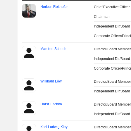
Norbert Reithofer
Chief Executive Officer
Chairman
Independent Dir/Boar
Corporate Officer/Princ
Manfred Schoch
Director/Board Membe
Independent Dir/Boar
Corporate Officer/Princ
Willibald Löw
Director/Board Membe
Independent Dir/Boar
Horst Lischka
Director/Board Membe
Independent Dir/Boar
Karl-Ludwig Kley
Director/Board Membe