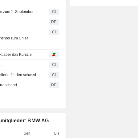
BMW AG kündigt Veränderungen im Vorstand an, wirksam zum 1. September 2026
CI
DP
CI
ntinos zum Chief
t aber das Kursziel
t
CI
Volvo Cars ernennt Johanna Minding Kriisa zur neuen Leiterin für den schwedischen Markt
CI
berraschend
DP
smitglieder: BMW AG
Seit
Bis