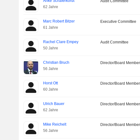
Anke Schäferkordt
Audit Committee
62 Jahre
Marc Robert Bitzer
Executive Committee
61 Jahre
Rachel Clare Empey
Audit Committee
50 Jahre
Christian Bruch
Director/Board Membe
56 Jahre
Horst Ott
Director/Board Membe
60 Jahre
Ulrich Bauer
Director/Board Membe
62 Jahre
Mike Reichelt
Director/Board Membe
56 Jahre