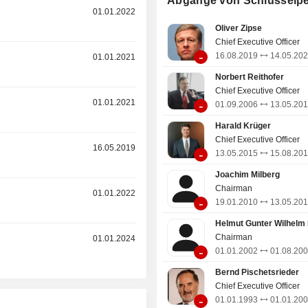
Abgänge von Schlüsselp
aus wie folgt: Deutschland (13,9
r
01.01.2022
(30,8%), China (18,6%), Asien
Oliver Zipse
Vereinigte Staaten (20,2%), Amerika
Chief Executive Officer
sonstige (2,4%).
-
16.08.2019
14.05.20
r
01.01.2021
Norbert Reithofer
Chief Executive Officer
r
01.01.2021
-
01.09.2006
13.05.20
Harald Krüger
Chief Executive Officer
r
16.05.2019
-
13.05.2015
15.08.20
Joachim Milberg
Chairman
r
01.01.2022
-
19.01.2010
13.05.20
Helmut Gunter Wilhelm
Chairman
r
01.01.2024
-
01.01.2002
01.08.20
Bernd Pischetsrieder
Chief Executive Officer
-
01.01.1993
01.01.20