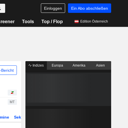
Einloggen
Ein Abo abschließen
reener
Tools
Top / Flop
Edition Österreich
Indizes
Europa
Amerika
Asien
Bericht
MT
rmine
Sektor
Derivate
ETFs