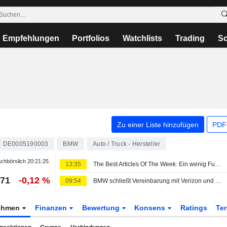
Empfehlungen
Portfolios
Watchlists
Trading
Sc
Zu einer Liste hinzufügen
PDF-
DE0005190003
BMW
Auto / Truck - Hersteller
chbörslich
20:21:25
13:35
The Best Articles Of The Week: Ein wenig Fußball, viel KI und eine Prise Verschwörungsdenken
,71
-0,12 %
09:54
BMW schließt Vereinbarung mit Verizon und KDDI über Fahrzeug-Konnektivitätsdienste in den USA
ehmen
Finanzen
Bewertung
Konsens
Ratings
Te