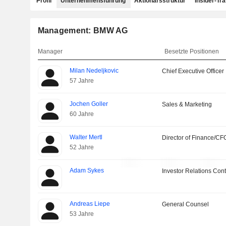
Profil
Unternehmensführung
Aktionärsstruktur
Insider-Tr
Management: BMW AG
Manager
Besetzte Positionen
Milan Nedeljkovic
Chief Executive Officer
57 Jahre
Jochen Goller
Sales & Marketing
60 Jahre
Walter Mertl
Director of Finance/CF
52 Jahre
Adam Sykes
Investor Relations Cont
Andreas Liepe
General Counsel
53 Jahre