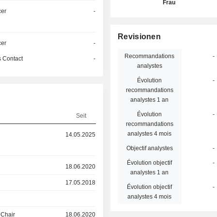
Frau
cer
-
Revisionen
cer
-
Recommandations
-
 Contact
-
analystes
Évolution
-
recommandations
analystes 1 an
Évolution
-
Seit
recommandations
analystes 4 mois
14.05.2025
Objectif analystes
-
Évolution objectif
-
18.06.2020
analystes 1 an
17.05.2018
Évolution objectif
-
analystes 4 mois
 Chair
18.06.2020