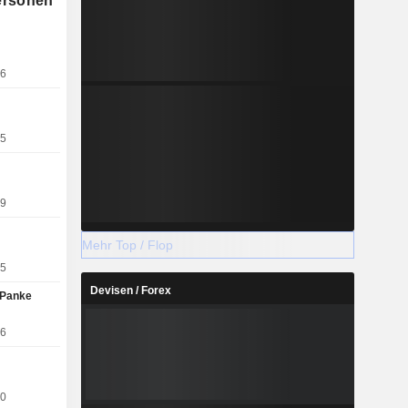
ersonen
%), Europa
 (10,3%),
 (3,8%) und
26
15
19
Mehr Top / Flop
15
Devisen / Forex
 Panke
06
00