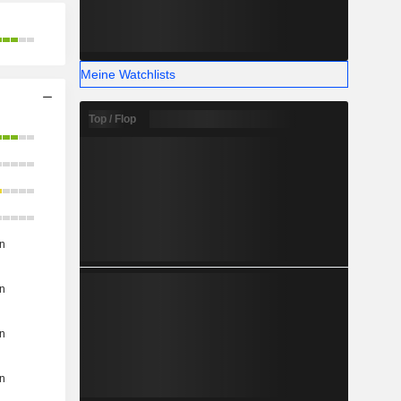
Meine Watchlists
Top / Flop
n
n
n
n