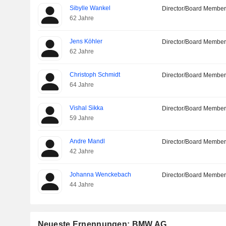
Sibylle Wankel
Director/Board Membe
62 Jahre
Jens Köhler
Director/Board Membe
62 Jahre
Christoph Schmidt
Director/Board Membe
64 Jahre
Vishal Sikka
Director/Board Membe
59 Jahre
Andre Mandl
Director/Board Membe
42 Jahre
Johanna Wenckebach
Director/Board Membe
44 Jahre
Neueste Ernennungen: BMW AG