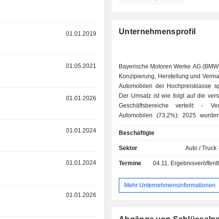
Unternehmensprofil
01.01.2019
01.05.2021
Bayerische Motoren Werke AG (BMW A
Konzipierung, Herstellung und Verma
Automobilen der Hochpreisklasse spe
Der Umsatz ist wie folgt auf die ve
r
01.01.2026
Geschäftsbereiche verteilt: - Verkauf von
Automobilen (73,2%): 2025 wurde
Einheiten verkauft, unter den M
r
01.01.2024
Beschäftigte
(2169739), MINI (288278) und Ro
(5664); - Absatzfinanzierung Dienstleistungen
Sektor
Auto / Truck 
(24,8%); - Verkauf von Motorrädern (2%):
r
01.01.2024
Termine
04.11.
Ergebnisveröffentlichun
Motorräder mit einem Hubraum von 6
1200 cm3 (202563 Einheiten unter
BMW). Ende 2025 verfügte die
Mehr Unternehmensinformationen
Unternehmensgruppe ü
r
01.01.2026
Produktionsstandorte weltwei
geographische Verteilung des Umsa