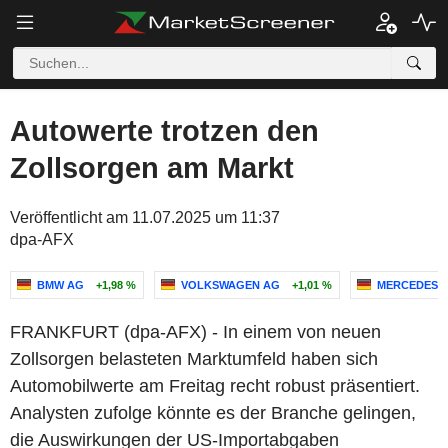
Autowerte trotzen den
Zollsorgen am Markt
Veröffentlicht am 11.07.2025 um 11:37
dpa-AFX
BMW AG
+1,98 %
VOLKSWAGEN AG
+1,01 %
MERCEDES-
FRANKFURT (dpa-AFX) - In einem von neuen
Zollsorgen belasteten Marktumfeld haben sich
Automobilwerte am Freitag recht robust präsentiert.
Analysten zufolge könnte es der Branche gelingen,
die Auswirkungen der US-Importabgaben