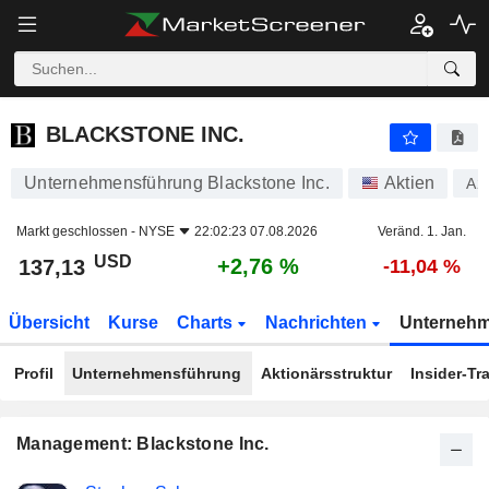
BLACKSTONE INC.
137,13
$
+2,76 %
BLACKSTONE INC.
Unternehmensführung Blackstone Inc.
Aktien
A2
Markt geschlossen -
NYSE
22:02:23 07.08.2026
Veränd. 1. Jan.
USD
+2,76 %
137,13
-11,04 %
Übersicht
Kurse
Charts
Nachrichten
Unterneh
Profil
Unternehmensführung
Aktionärsstruktur
Insider-Tr
Management: Blackstone Inc.
Besetzte