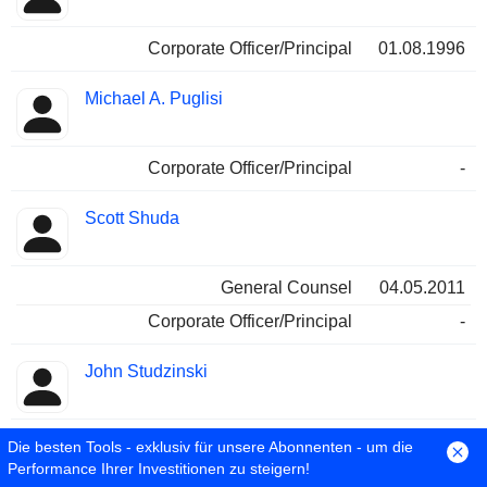
Corporate Officer/Principal
01.08.1996
Michael A. Puglisi
Corporate Officer/Principal
-
Scott Shuda
General Counsel
04.05.2011
Corporate Officer/Principal
-
John Studzinski
Investor Relations Contact
-
Die besten Tools - exklusiv für unsere Abonnenten - um die
Performance Ihrer Investitionen zu steigern!