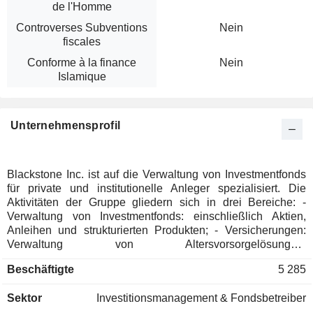
de l'Homme
Controverses Subventions
Nein
fiscales
Conforme à la finance
Nein
Islamique
Unternehmensprofil
Blackstone Inc. ist auf die Verwaltung von Investmentfonds
für private und institutionelle Anleger spezialisiert. Die
Aktivitäten der Gruppe gliedern sich in drei Bereiche: -
Verwaltung von Investmentfonds: einschließlich Aktien,
Anleihen und strukturierten Produkten; - Versicherungen:
Verwaltung von Altersvorsorgelösungen,
Lebensversicherungen, Krankenversicherungen,
Beschäftigte
5 285
Kapitalversicherungen usw.; - Immobilien-Vermögenswerte-
Management. Ende 2025 verwaltete die Gruppe
Sektor
Investitionsmanagement & Fondsbetreiber
Vermögenswerte in Höhe von 1.274,9 Milliarden US-Dollar.