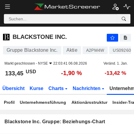
BLACKSTONE INC.
133,45
$
-1,90 %
BLACKSTONE INC.
Gruppe Blackstone Inc.
Aktie
A2PM4W
US09260D
Markt geschlossen -
NYSE
22:03:41 06.08.2026
Veränd. 1. Jan.
USD
-1,90 %
133,45
-13,42 %
Übersicht
Kurse
Charts
Nachrichten
Unterneh
Profil
Unternehmensführung
Aktionärsstruktur
Insider-Tr
Blackstone Inc. Gruppe: Beziehungs-Chart