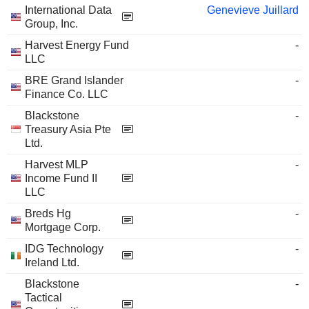
International Data
Genevieve Juillard
Group, Inc.
Harvest Energy Fund
-
LLC
BRE Grand Islander
-
Finance Co. LLC
Blackstone
-
Treasury Asia Pte
Ltd.
Harvest MLP
-
Income Fund II
LLC
Breds Hg
-
Mortgage Corp.
IDG Technology
-
Ireland Ltd.
Blackstone
-
Tactical