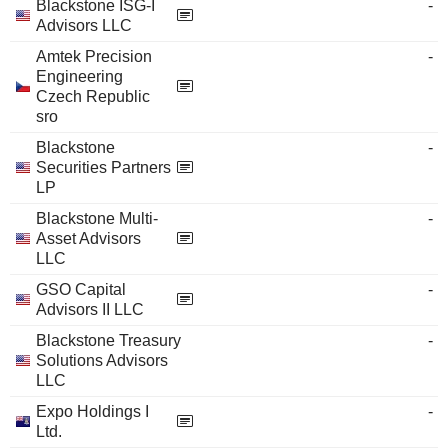
Blackstone ISG-I
-
Advisors LLC
Amtek Precision
-
Engineering
Czech Republic
sro
Blackstone
-
Securities Partners
LP
Blackstone Multi-
-
Asset Advisors
LLC
GSO Capital
-
Advisors II LLC
Blackstone Treasury
-
Solutions Advisors
LLC
Expo Holdings I
-
Ltd.