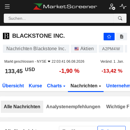
BLACKSTONE INC.
133,45
$
-1,90 %
BLACKSTONE INC.
Nachrichten Blackstone Inc.
Aktien
A2PM4W
Markt geschlossen -
NYSE
22:03:41 06.08.2026
Veränd. 1. Jan.
USD
-1,90 %
133,45
-13,42 %
Übersicht
Kurse
Charts
Nachrichten
Unterneh
Alle Nachrichten
Analystenempfehlungen
Wichtige F