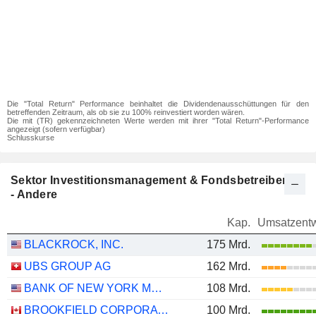
Die "Total Return" Performance beinhaltet die Dividendenausschüttungen für den
betreffenden Zeitraum, als ob sie zu 100% reinvestiert worden wären.
Die mit (TR) gekennzeichneten Werte werden mit ihrer "Total Return"-Performance
angezeigt (sofern verfügbar)
Schlusskurse
Sektor Investitionsmanagement & Fondsbetreiber
- Andere
Kap.
Umsatzentw
BLACKROCK, INC.
175 Mrd.
UBS GROUP AG
162 Mrd.
BANK OF NEW YORK MELLON CORPORATION (THE)
108 Mrd.
BROOKFIELD CORPORATION
100 Mrd.