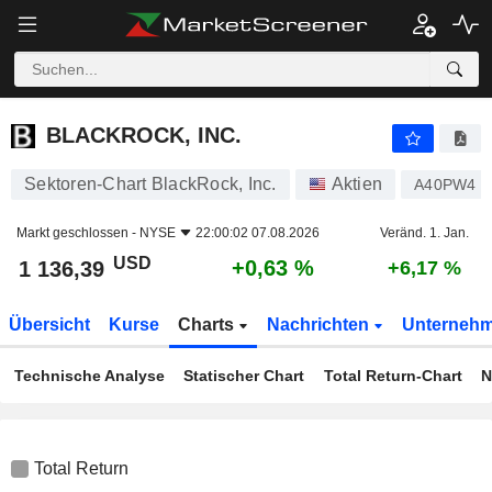
BLACKROCK, INC.
1 136,39
$
+0,63 %
BLACKROCK, INC.
Sektoren-Chart BlackRock, Inc.
Aktien
A40PW4
Markt geschlossen -
NYSE
22:00:02 07.08.2026
Veränd. 1. Jan.
USD
+0,63 %
1 136,39
+6,17 %
Übersicht
Kurse
Charts
Nachrichten
Unterneh
Technische Analyse
Statischer Chart
Total Return-Chart
N
Total Return