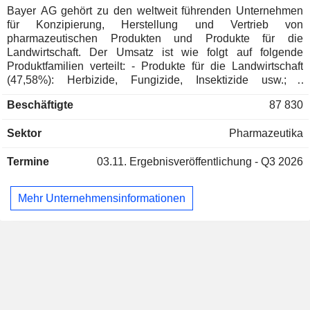
Belgien
0,02 %
Bayer AG gehört zu den weltweit führenden Unternehmen
für Konzipierung, Herstellung und Vertrieb von
Israel
0,01 %
pharmazeutischen Produkten und Produkte für die
Griechenland
0,01 %
Landwirtschaft. Der Umsatz ist wie folgt auf folgende
Produktfamilien verteilt: - Produkte für die Landwirtschaft
China
0,01 %
(47,58%): Herbizide, Fungizide, Insektizide usw.; -
pharmazeutische Produkte (39,1%): zur Vorbeugung gegen
Liechtenstein
0,01 %
Beschäftigte
87 830
und zur Behandlung von Herz- und Kreislauferkrankungen
Hong Kong
0,01 %
sowie von Erkrankungen der Atemwege, Diabetes,
Sektor
Pharmazeutika
Störungen des Nervensystems usw.; - OTC-Produkte und
Australien
0,01 %
Nahrungsergänzungsprodukte (12,7%); - sonstige (0,7%).
Termine
03.11.
Ergebnisveröffentlichung - Q3 2026
Geographisch gesehen verteilt sich der Umsatz wie folgt:
Deutschland (5,7%), Schweiz (1%), Europa-Naher Osten-
Afrika (22,9%), Vereinigte Staaten (33,1%), Nordamerika
Mehr Unternehmensinformationen
(3,6%), China (7,6%), Asien-Pazifik (8,9%), Brasilien (9,6%)
und Lateinamerika (7,6%).