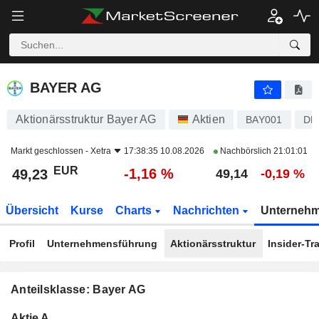
BAYER AG
49,23
€
-1,16 %
BAYER AG
Aktionärsstruktur Bayer AG
Aktien
BAY001
DE
Markt geschlossen -
Xetra
17:38:35 10.08.2026
Nachbörslich
21:01:01
EUR
-1,16 %
49,23
49,14
-0,19 %
Übersicht
Kurse
Charts
Nachrichten
Unterneh
Profil
Unternehmensführung
Aktionärsstruktur
Insider-Tr
Anteilsklasse: Bayer AG
Konzerneigene
Total
Aktie A