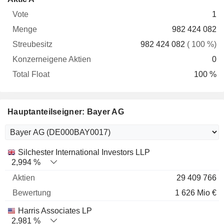
Vote
Menge
Streubesitz
Aktien
Float
1
982 424 082
982 424 082
( 100 %)
0
100 %
Hauptanteilseigner: Bayer AG
Name
Aktien
%
Bewertung
Silchester International Investors LLP
2,994 %
29 409 766
1 626 Mio €
Harris Associates LP
2,981 %