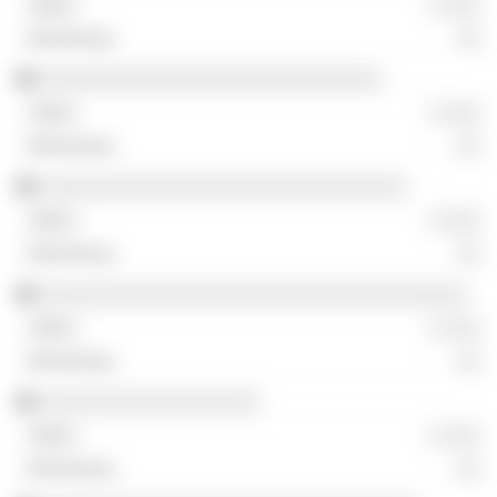
░ ░░░
░░
░░░░░░░░░░░░░░░░░░░░░░░░░░░░
░ ░░░
░░
░░░░░░░░░░░░░░░░░░░░░░░░░░░░░░
░ ░░░
░░
░░░░░░░░░░░░░░░░░░░░░░░░░░░░░░░░░░░
░ ░░░
░░
░░░░░░░░░░░░░░░░░░
░ ░░░
░░