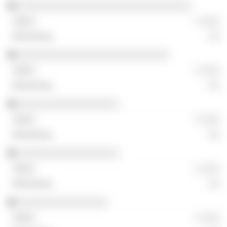
░░░░░░░░░░░░░░░░░░░░░░░░░░░░░░░
░ ░░░
░░
░░░░░░░░░░░░░░░░░░░░░░░░░░░
░ ░░░
░░
░░░░░░░░░░░░░░░░░░
░ ░░░
░░
░░░░░░░░░░░░░░░░░░
░ ░░░
░░
░░░░░░░░░░░░░░░░
░ ░░░