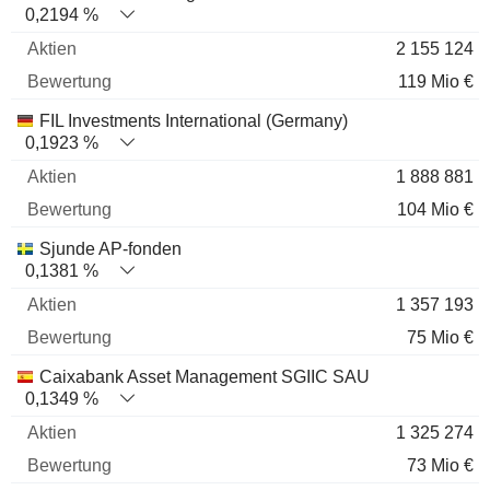
0,2194 %
2 155 124
119 Mio €
FIL Investments International (Germany)
0,1923 %
1 888 881
104 Mio €
Sjunde AP-fonden
0,1381 %
1 357 193
75 Mio €
Caixabank Asset Management SGIIC SAU
0,1349 %
1 325 274
73 Mio €