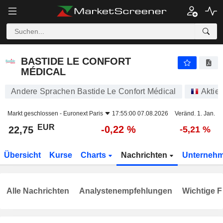
BASTIDE LE CONFORT MÉDICAL
22,75
€
-0,22 %
BASTIDE LE CONFORT
MÉDICAL
Andere Sprachen Bastide Le Confort Médical
Aktie
Markt geschlossen -
Euronext Paris
17:55:00 07.08.2026
Veränd. 1. Jan.
EUR
-0,22 %
22,75
-5,21 %
Übersicht
Kurse
Charts
Nachrichten
Unterneh
Alle Nachrichten
Analystenempfehlungen
Wichtige F