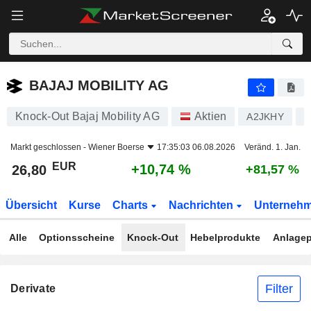
BAJAJ MOBILITY AG
26,80
€
+10,74 %
BAJAJ MOBILITY AG
Knock-Out Bajaj Mobility AG
Aktien
A2JKHY
A
Markt geschlossen -
Wiener Boerse
17:35:03 06.08.2026
Veränd. 1. Jan.
EUR
+10,74 %
26,80
+81,57 %
Übersicht
Kurse
Charts
Nachrichten
Unterneh
Alle
Optionsscheine
Knock-Out
Hebelprodukte
Anlagep
Filter
Derivate